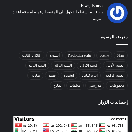
Elwej Emna
رجاءا لم أستطع الدخول إلى المنصة الرقمية لمعرفة اعداد
ابني...
معرض الوسوم
3éme
poeme
Production écrite
أنشودة
الثلاثي الثالث
السنة الأولى
السنة الاولى
السنة الثالثة
السنة الثانية
السنة الرابعة
انتاج كتابي
انشودة
تقييم
تمارين
محفوظات
مدرستي
معلقات
نماذج
إحصائيات الزوار: