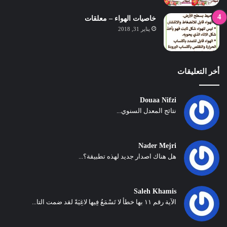
خاصيات الهواء – معلقات
يناير 31, 2018
أخر التعليقات
Douaa Nifzi
نتائج المعدل السنوي...
Nader Mejri
هل هناك اصدار جديد لهذه تطبيقة؟...
Saleh Khamis
الآية رقم ١١ بها خطأ لا تَسْمَعُ فِيها لاغِيَةً لقد ضمت التا...