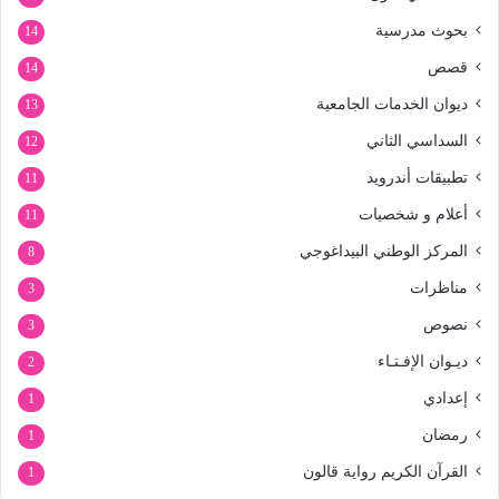
بحوث مدرسية
14
قصص
14
ديوان الخدمات الجامعية
13
السداسي الثاني
12
تطبيقات أندرويد
11
أعلام و شخصيات
11
المركز الوطني البيداغوجي
8
مناظرات
3
نصوص
3
ديـوان الإفـتـاء
2
إعدادي
1
رمضان
1
القرآن الكريم رواية قالون
1