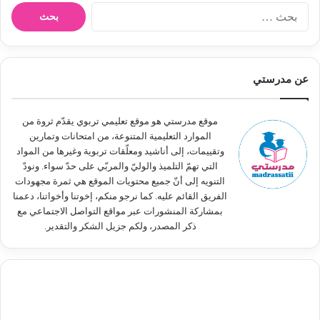
ا
ل
ب
ح
ث
عن مدرستي
ع
ن
:
موقع مدرستي هو موقع تعليمي تربوي يقدّم ثروة من
الموارد التعليمية المتنوعة، من امتحانات وتمارين
وتقييمات، إلى أناشيد ومعلّقات تربوية وغيرها من المواد
التي تهمّ التلميذ والوليّ والمربّي على حدّ سواء. ونودّ
التنويه إلى أنّ جميع محتويات الموقع هي ثمرة مجهودات
الفريق القائم عليه. كما نرجو منكم، إخوتنا وأخواتنا، دعمنا
بمشاركة المنشورات عبر مواقع التواصل الاجتماعي مع
ذكر المصدر، ولكم جزيل الشكر والتقدير.