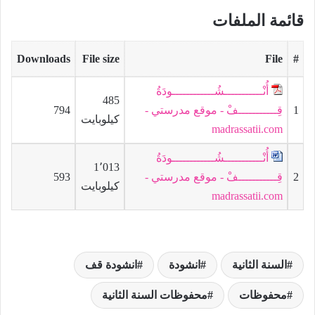
قائمة الملفات
Downloads
File size
File
#
أُنْـــــــــــشُــــــــــــودَةُ
485
1
قِـــــــــــفْ - موقع مدرستي -
794
كيلوبايت
madrassatii.com
أُنْـــــــــــشُــــــــــــودَةُ
1٬013
2
قِـــــــــــفْ - موقع مدرستي -
593
كيلوبايت
madrassatii.com
السنة الثانية
انشودة
انشودة قف
محفوظات
محفوظات السنة الثانية