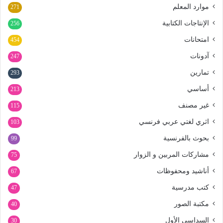
موارد المعلم
271
الإنتاجات الكتابية
256
امتحانات
454
آدونات
247
تمارين
293
أساسي
213
غير مصنف
115
اثري لغتي عربي فرنسي
103
بحوث بالفرنسية
99
مشاركات المربين و الزوار
75
أناشيد ومحفوظات
67
كتب مدرسية
47
مكتبة الصور
40
السداسي الأول
30