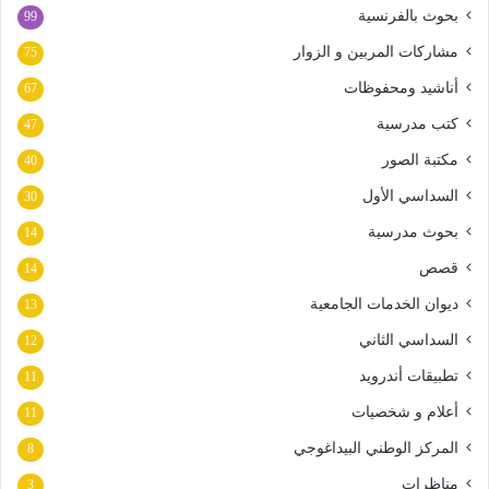
بحوث بالفرنسية
99
مشاركات المربين و الزوار
75
أناشيد ومحفوظات
67
كتب مدرسية
47
مكتبة الصور
40
السداسي الأول
30
بحوث مدرسية
14
قصص
14
ديوان الخدمات الجامعية
13
السداسي الثاني
12
تطبيقات أندرويد
11
أعلام و شخصيات
11
المركز الوطني البيداغوجي
8
مناظرات
3