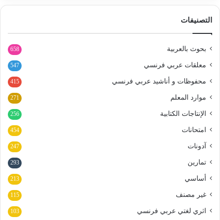
التصنيفات
بحوث بالعربية
658
معلقات عربي فرنسي
547
محفوظات و أناشيد عربي فرنسي
415
موارد المعلم
271
الإنتاجات الكتابية
256
امتحانات
454
آدونات
247
تمارين
293
أساسي
213
غير مصنف
115
اثري لغتي عربي فرنسي
103