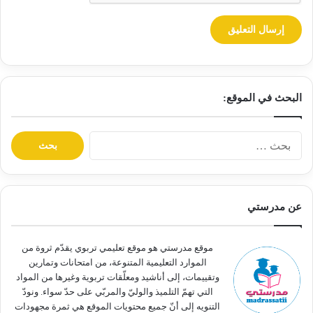
البحث في الموقع:
ا
ل
ب
ح
ث
عن مدرستي
ع
ن
:
موقع مدرستي هو موقع تعليمي تربوي يقدّم ثروة من
الموارد التعليمية المتنوعة، من امتحانات وتمارين
وتقييمات، إلى أناشيد ومعلّقات تربوية وغيرها من المواد
التي تهمّ التلميذ والوليّ والمربّي على حدّ سواء. ونودّ
التنويه إلى أنّ جميع محتويات الموقع هي ثمرة مجهودات