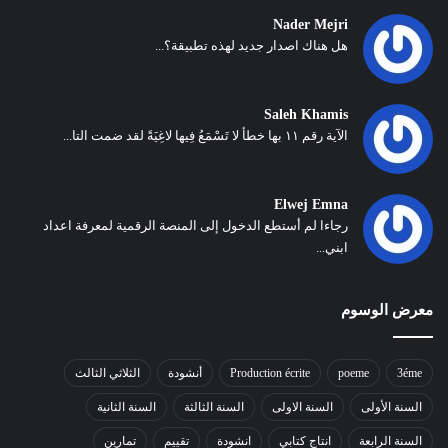
Nader Mejri
هل هناك اصدار جديد لهذه تطبيقة؟...
Saleh Khamis
الآية رقم ١١ بها خطأ لا تَسْمَعُ فِيها لاغِيَةً لقد ضمت التا...
Elwej Emna
رجاءا لم أستطع الدخول إلى المنصة الرقمية لمعرفة اعداد
ابني...
معرض الوسوم
3éme
poeme
Production écrite
أنشودة
الثلاثي الثالث
السنة الأولى
السنة الاولى
السنة الثالثة
السنة الثانية
السنة الرابعة
انتاج كتابي
انشودة
تقييم
تمارين