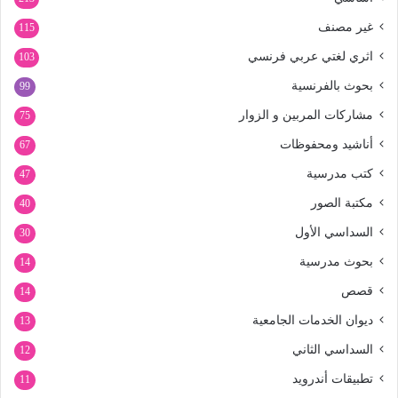
غير مصنف
115
اثري لغتي عربي فرنسي
103
بحوث بالفرنسية
99
مشاركات المربين و الزوار
75
أناشيد ومحفوظات
67
كتب مدرسية
47
مكتبة الصور
40
السداسي الأول
30
بحوث مدرسية
14
قصص
14
ديوان الخدمات الجامعية
13
السداسي الثاني
12
تطبيقات أندرويد
11