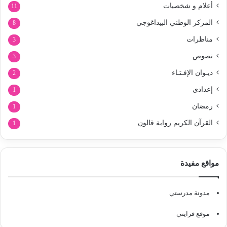
أعلام و شخصيات
11
المركز الوطني البيداغوجي
8
مناظرات
3
نصوص
3
ديـوان الإفـتـاء
2
إعدادي
1
رمضان
1
القرآن الكريم رواية قالون
1
مواقع مفيدة
مدونة مدرستي
موقع قرايتي