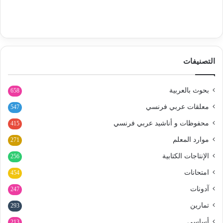
التصنيفات
بحوث بالعربية
658
معلقات عربي فرنسي
547
محفوظات و أناشيد عربي فرنسي
415
موارد المعلم
271
الإنتاجات الكتابية
256
امتحانات
454
آدونات
247
تمارين
293
أساسي
213