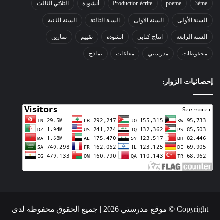
3éme
poeme
Production écrite
أنشودة
الثلاثي الثالث
السنة الأولى
السنة الاولى
السنة الثالثة
السنة الثانية
السنة الرابعة
انتاج كتابي
انشودة
تقييم
تمارين
محفوظات
مدرستي
معلقات
نماذج
إحصائيات الزوار:
Copyright © موقع مدرستي 2026 | جميع الحقوق محفوظة لدى