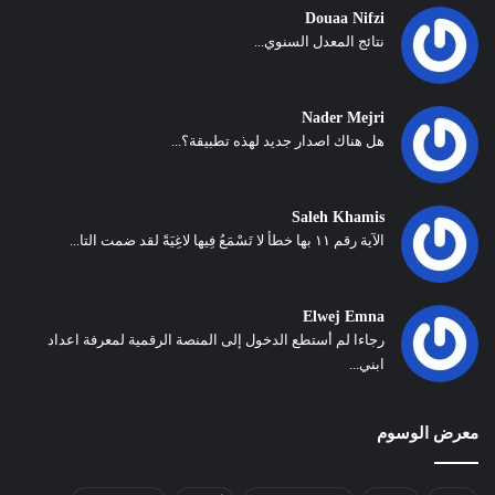
Douaa Nifzi
نتائج المعدل السنوي...
Nader Mejri
هل هناك اصدار جديد لهذه تطبيقة؟...
Saleh Khamis
الآية رقم ١١ بها خطأ لا تَسْمَعُ فِيها لاغِيَةً لقد ضمت التا...
Elwej Emna
رجاءا لم أستطع الدخول إلى المنصة الرقمية لمعرفة اعداد
ابني...
معرض الوسوم