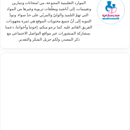
الموارد التعليمية المتنوعة، من امتحانات وتمارين
وتقييمات، إلى أناشيد ومعلّقات تربوية وغيرها من المواد
التي تهمّ التلميذ والوليّ والمربّي على حدّ سواء. ونودّ
التنويه إلى أنّ جميع محتويات الموقع هي ثمرة مجهودات
الفريق القائم عليه. كما نرجو منكم، إخوتنا وأخواتنا، دعمنا
بمشاركة المنشورات عبر مواقع التواصل الاجتماعي مع
ذكر المصدر، ولكم جزيل الشكر والتقدير.