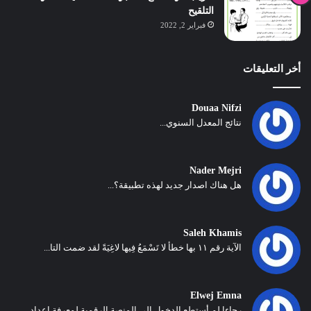
التلقيح
فبراير 2, 2022
أخر التعليقات
Douaa Nifzi
نتائج المعدل السنوي...
Nader Mejri
هل هناك اصدار جديد لهذه تطبيقة؟...
Saleh Khamis
الآية رقم ١١ بها خطأ لا تَسْمَعُ فِيها لاغِيَةً لقد ضمت التا...
Elwej Emna
رجاءا لم أستطع الدخول إلى المنصة الرقمية لمعرفة اعداد