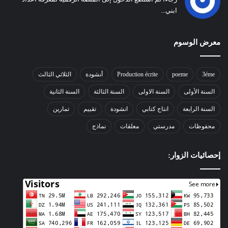
ابني...
معرض الوسوم
3éme
poeme
Production écrite
أنشودة
الثلاثي الثالث
السنة الأولى
السنة الاولى
السنة الثالثة
السنة الثانية
السنة الرابعة
انتاج كتابي
انشودة
تقييم
تمارين
محفوظات
مدرستي
معلقات
نماذج
إحصائيات الزوار: