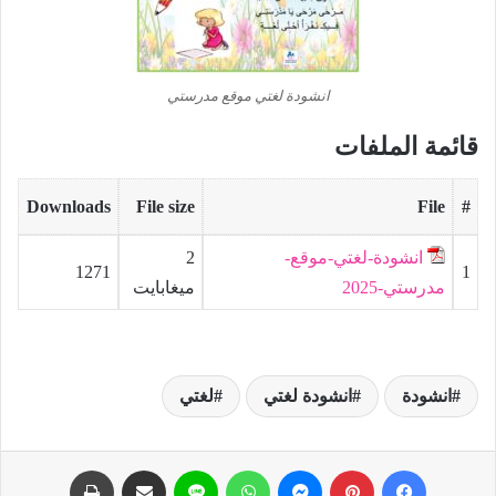
انشودة لغتي موقع مدرستي
قائمة الملفات
Downloads
File size
File
#
انشودة-لغتي-موقع-
2
1271
1
مدرستي-2025
ميغابايت
انشودة
انشودة لغتي
لغتي
فيسبوك
بينتيريست
ماسنجر
واتساب
لاين
مشاركة عبر البريد
طباعة