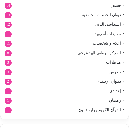
قصص
14
ديوان الخدمات الجامعية
13
السداسي الثاني
12
تطبيقات أندرويد
11
أعلام و شخصيات
11
المركز الوطني البيداغوجي
8
مناظرات
3
نصوص
3
ديـوان الإفـتـاء
2
إعدادي
1
رمضان
1
القرآن الكريم رواية قالون
1