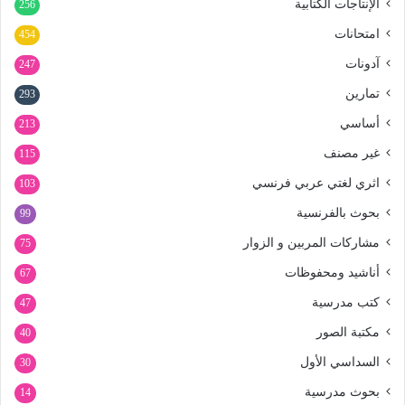
الإنتاجات الكتابية
256
امتحانات
454
آدونات
247
تمارين
293
أساسي
213
غير مصنف
115
اثري لغتي عربي فرنسي
103
بحوث بالفرنسية
99
مشاركات المربين و الزوار
75
أناشيد ومحفوظات
67
كتب مدرسية
47
مكتبة الصور
40
السداسي الأول
30
بحوث مدرسية
14