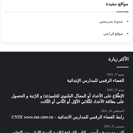
مواقع مفيدة
مدونة مدرستي
موقع قرايتي
الأكثر زيارة
يونيو 17, 2019
الفضاء الرقمي للمدارس الإبتدائية
يونيو 21, 2020
الإطّلاع على الأعداد أو المعدّل السّنوي للتلميذ(ة) و الرّتبة و الحصول
على بطاقة الأعداد للثّلاثي الأوّل أو الثّاني أو الثّالث
أغسطس 26, 2021
رابط الفضاء الرقمي للمدارس الابتدائية – CNTE www.ent.cnte.tn
سبتمبر 12, 2016
كتب مدرسية : أنيسي كتاب القراءة لتلاميذ السنة الاولى من التعليم