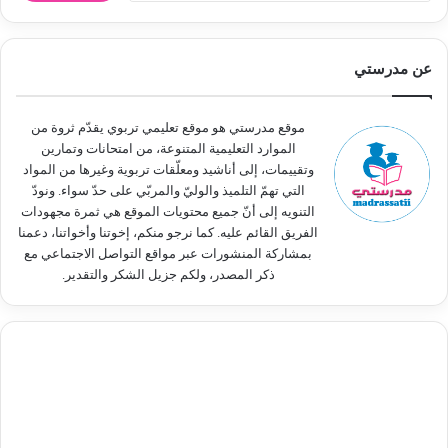
ب
ح
ث
عن مدرستي
ع
ن
:
موقع مدرستي هو موقع تعليمي تربوي يقدّم ثروة من
الموارد التعليمية المتنوعة، من امتحانات وتمارين
وتقييمات، إلى أناشيد ومعلّقات تربوية وغيرها من المواد
التي تهمّ التلميذ والوليّ والمربّي على حدّ سواء. ونودّ
التنويه إلى أنّ جميع محتويات الموقع هي ثمرة مجهودات
الفريق القائم عليه. كما نرجو منكم، إخوتنا وأخواتنا، دعمنا
بمشاركة المنشورات عبر مواقع التواصل الاجتماعي مع
ذكر المصدر، ولكم جزيل الشكر والتقدير.