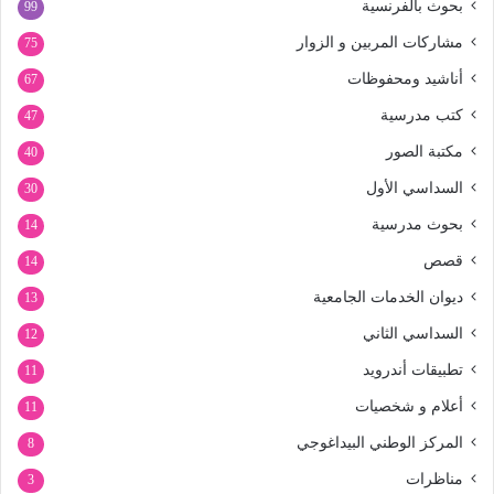
بحوث بالفرنسية
99
مشاركات المربين و الزوار
75
أناشيد ومحفوظات
67
كتب مدرسية
47
مكتبة الصور
40
السداسي الأول
30
بحوث مدرسية
14
قصص
14
ديوان الخدمات الجامعية
13
السداسي الثاني
12
تطبيقات أندرويد
11
أعلام و شخصيات
11
المركز الوطني البيداغوجي
8
مناظرات
3