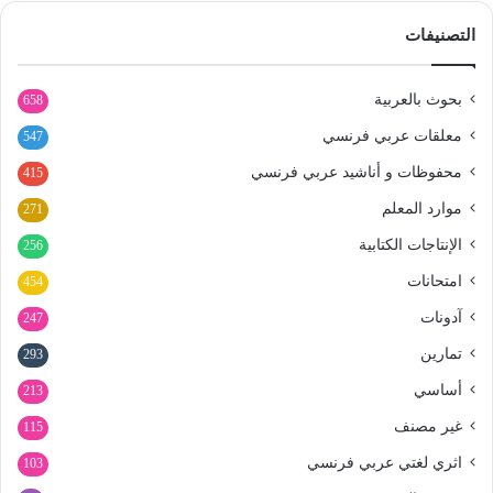
التصنيفات
بحوث بالعربية
658
معلقات عربي فرنسي
547
محفوظات و أناشيد عربي فرنسي
415
موارد المعلم
271
الإنتاجات الكتابية
256
امتحانات
454
آدونات
247
تمارين
293
أساسي
213
غير مصنف
115
اثري لغتي عربي فرنسي
103