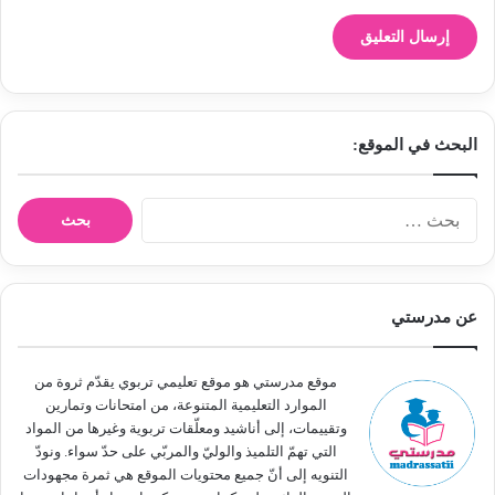
البحث في الموقع:
ا
ل
ب
ح
ث
عن مدرستي
ع
ن
:
موقع مدرستي هو موقع تعليمي تربوي يقدّم ثروة من
الموارد التعليمية المتنوعة، من امتحانات وتمارين
وتقييمات، إلى أناشيد ومعلّقات تربوية وغيرها من المواد
التي تهمّ التلميذ والوليّ والمربّي على حدّ سواء. ونودّ
التنويه إلى أنّ جميع محتويات الموقع هي ثمرة مجهودات