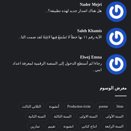
Nader Mejri
هل هناك اصدار جديد لهذه تطبيقة؟...
Saleh Khamis
الآية رقم ١١ بها خطأ لا تَسْمَعُ فِيها لاغِيَةً لقد ضمت التا...
Elwej Emna
رجاءا لم أستطع الدخول إلى المنصة الرقمية لمعرفة اعداد
ابني...
معرض الوسوم
3éme
poeme
Production écrite
أنشودة
الثلاثي الثالث
السنة الأولى
السنة الاولى
السنة الثالثة
السنة الثانية
السنة الرابعة
انتاج كتابي
انشودة
تقييم
تمارين