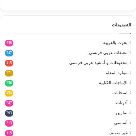
التصنيفات
بحوث بالعربية
658
معلقات عربي فرنسي
547
محفوظات و أناشيد عربي فرنسي
415
موارد المعلم
271
الإنتاجات الكتابية
256
امتحانات
454
آدونات
247
تمارين
293
أساسي
213
غير مصنف
115