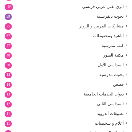
اثري لغتي عربي فرنسي
103
بحوث بالفرنسية
99
مشاركات المربين و الزوار
75
أناشيد ومحفوظات
67
كتب مدرسية
47
مكتبة الصور
40
السداسي الأول
30
بحوث مدرسية
14
قصص
14
ديوان الخدمات الجامعية
13
السداسي الثاني
12
تطبيقات أندرويد
11
أعلام و شخصيات
11