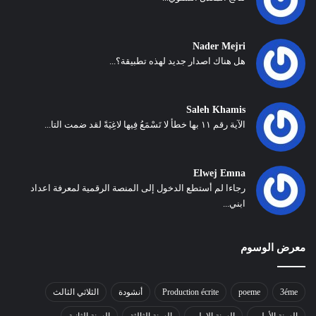
Nader Mejri
هل هناك اصدار جديد لهذه تطبيقة؟...
Saleh Khamis
الآية رقم ١١ بها خطأ لا تَسْمَعُ فِيها لاغِيَةً لقد ضمت التا...
Elwej Emna
رجاءا لم أستطع الدخول إلى المنصة الرقمية لمعرفة اعداد
ابني...
معرض الوسوم
3éme
poeme
Production écrite
أنشودة
الثلاثي الثالث
السنة الأولى
السنة الاولى
السنة الثالثة
السنة الثانية