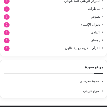
المركز الوطني البيداغوجي
8
مناظرات
3
نصوص
3
ديـوان الإفـتـاء
2
إعدادي
1
رمضان
1
القرآن الكريم رواية قالون
1
مواقع مفيدة
مدونة مدرستي
موقع قرايتي