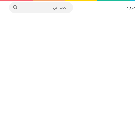
درويد
بحث
عن