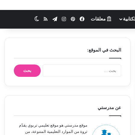
كتابية
معلقات
فيسبوك
بينتيريست
انستقرام
تيلقرام
ملخص الموقع RSS
الوضع المظلم
البحث في الموقع:
ا
ل
ب
ح
ث
ع
ن
عن مدرستي
:
موقع مدرستي هو موقع تعليمي تربوي يقدّم
ثروة من الموارد التعليمية المتنوعة، من