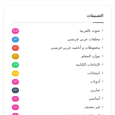
التصنيفات
بحوث بالعربية
658
معلقات عربي فرنسي
547
محفوظات و أناشيد عربي فرنسي
415
موارد المعلم
271
الإنتاجات الكتابية
256
امتحانات
454
آدونات
247
تمارين
293
أساسي
213
غير مصنف
115