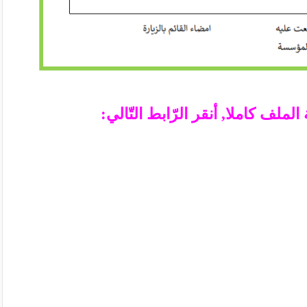
ملف كاملا, أنقر الرّابط التّالي: