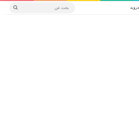
درويد
بحث
عن