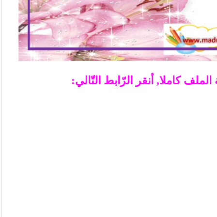
ملف كاملا, أنقر الرّابط التّالي: