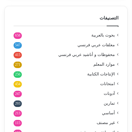
التصنيفات
بحوث بالعربية
658
معلقات عربي فرنسي
547
محفوظات و أناشيد عربي فرنسي
415
موارد المعلم
271
الإنتاجات الكتابية
256
امتحانات
454
آدونات
247
تمارين
293
أساسي
213
غير مصنف
115