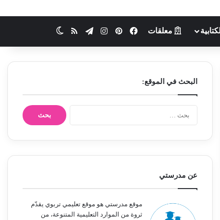
كتابية
معلقات
فيسبوك
بينتيريست
انستقرام
تيلقرام
ملخص الموقع RSS
الوضع المظلم
البحث في الموقع:
ا
ل
ب
ح
ث
ع
ن
عن مدرستي
:
موقع مدرستي هو موقع تعليمي تربوي يقدّم
ثروة من الموارد التعليمية المتنوعة، من