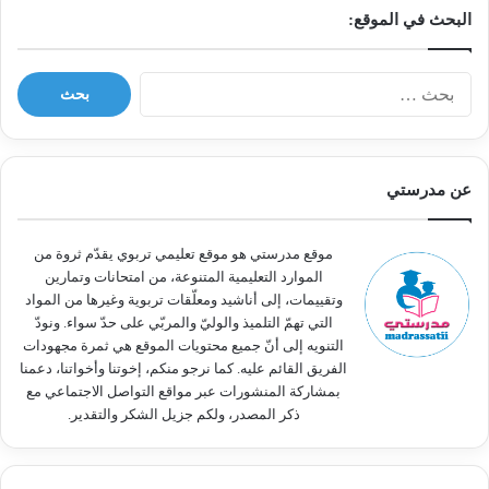
البحث في الموقع:
ا
ل
ب
ح
ث
عن مدرستي
ع
ن
:
موقع مدرستي هو موقع تعليمي تربوي يقدّم ثروة من
الموارد التعليمية المتنوعة، من امتحانات وتمارين
وتقييمات، إلى أناشيد ومعلّقات تربوية وغيرها من المواد
التي تهمّ التلميذ والوليّ والمربّي على حدّ سواء. ونودّ
التنويه إلى أنّ جميع محتويات الموقع هي ثمرة مجهودات
الفريق القائم عليه. كما نرجو منكم، إخوتنا وأخواتنا، دعمنا
بمشاركة المنشورات عبر مواقع التواصل الاجتماعي مع
ذكر المصدر، ولكم جزيل الشكر والتقدير.