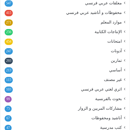
معلقات عربي فرنسي
547
محفوظات و أناشيد عربي فرنسي
415
موارد المعلم
271
الإنتاجات الكتابية
256
امتحانات
454
آدونات
247
تمارين
293
أساسي
213
غير مصنف
115
اثري لغتي عربي فرنسي
103
بحوث بالفرنسية
99
مشاركات المربين و الزوار
75
أناشيد ومحفوظات
67
كتب مدرسية
47