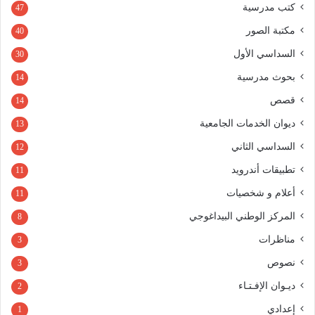
كتب مدرسية
47
مكتبة الصور
40
السداسي الأول
30
بحوث مدرسية
14
قصص
14
ديوان الخدمات الجامعية
13
السداسي الثاني
12
تطبيقات أندرويد
11
أعلام و شخصيات
11
المركز الوطني البيداغوجي
8
مناظرات
3
نصوص
3
ديـوان الإفـتـاء
2
إعدادي
1