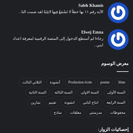
Saleh Khamis
الآية رقم ١١ بها خطأ لا تَسْمَعُ فِيها لاغِيَةً لقد ضمت التا...
Elwej Emna
رجاءا لم أستطع الدخول إلى المنصة الرقمية لمعرفة اعداد
ابني...
معرض الوسوم
3éme
poeme
Production écrite
أنشودة
الثلاثي الثالث
السنة الأولى
السنة الاولى
السنة الثالثة
السنة الثانية
السنة الرابعة
انتاج كتابي
انشودة
تقييم
تمارين
محفوظات
مدرستي
معلقات
نماذج
إحصائيات الزوار: