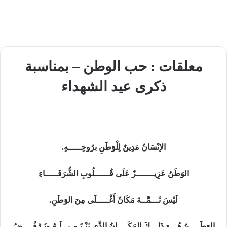
معلقات : حب الوطن – بمناسبة
ذكرى عيد الشهداء
الإنْسَانُ مَدِينٌ
لِلْوَطَنِ برُوحِـــــهِ.
الوَطَنُ عَزِيـــــــزٌ عَلَى قُــــــلُوبِ الشُّرَفَـــــاءِ
لَيْسَ ثَـــمَّــةَ مَكَانٌ أَغْـــــلَى مِنَ الوَطَنِ
.
الوَطَــــنُ هُـــوَ ذَلِـــكَ المَكَــــانُ الذِّي نَنْـتَـمـِي لَـهُ ونَـرْفُــــضُ