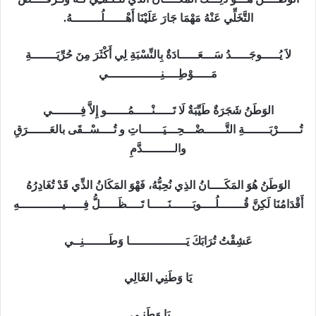
التَّخَلِّي عَنْهُ مَهْمَا جَارَ عَلَيْنَا أَهْــــــلُــــــــهُ
.
لاَ يُـــــوجَـــــدُ سَـــعَـــــادَةٌ بِالنِّسْبَةِ لِي أَكْثَرَ مِنَ حُرِّيَـــــــةِ
مَـــــوْطِــــنِـــــــــــــــي
الوَطَنُ شَجَرَةٌ طَيِّبَةٌ لَا تَـــــنْـــــمُــــــو إِلاَّ فِــــــــي
تُــــــرْبَـــــــةِ التَّــــــضْـــحِـــيَــــــاتِ و تُــــسْــقَى بالعَــــــرَقِ
والـــــــــدَّمِ
الوَطَنُ هُوَ المَكَــــانُ الذِي نُحِبُّهُ، فَهْوَ المَكَانُ الذِّي قَدْ تُغَادِرُهُ
أَقْدَامُنَا لَكِنَّ قُـــــــلُــــوبَــــــنَـــــا تَــــظَـــــل
فِـــــيــــــــــــهِ
عَشِقْتُ تُرَابَكَ يَــــــــــــــــا وَطَـــــــنِــي
يَا وَطَنِي الغَالِي
….
يَا وَطَنـِي