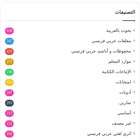
التصنيفات
بحوث بالعربية
658
معلقات عربي فرنسي
547
محفوظات و أناشيد عربي فرنسي
415
موارد المعلم
271
الإنتاجات الكتابية
256
امتحانات
454
آدونات
247
تمارين
293
أساسي
213
غير مصنف
115
اثري لغتي عربي فرنسي
103