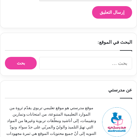
البحث في الموقع:
ا
ل
ب
ح
ث
عن مدرستي
ع
ن
:
موقع مدرستي هو موقع تعليمي تربوي يقدّم ثروة من
الموارد التعليمية المتنوعة، من امتحانات وتمارين
وتقييمات، إلى أناشيد ومعلّقات تربوية وغيرها من المواد
التي تهمّ التلميذ والوليّ والمربّي على حدّ سواء. ونودّ
التنويه إلى أنّ جميع محتويات الموقع هي ثمرة مجهودات