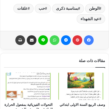
الوطن
بمناسبة ذكرى
حب
علقات
عيد الشهداء
فيسبوك
بينتيريست
ماسنجر
واتساب
لاين
مشاركة عبر البريد
طباعة
مقالات ذات صلة
وصف الربيع السنة الاولى ابتدائي
التحولات الفيزيائية بمفعول الحرارة