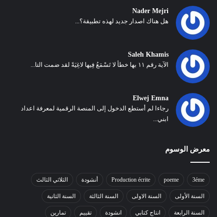
Nader Mejri
هل هناك اصدار جديد لهذه تطبيقة؟...
Saleh Khamis
الآية رقم ١١ بها خطأ لا تَسْمَعُ فِيها لاغِيَةً لقد ضمت التا...
Elwej Emna
رجاءا لم أستطع الدخول إلى المنصة الرقمية لمعرفة اعداد
ابني...
معرض الوسوم
3éme
poeme
Production écrite
أنشودة
الثلاثي الثالث
السنة الأولى
السنة الاولى
السنة الثالثة
السنة الثانية
السنة الرابعة
انتاج كتابي
انشودة
تقييم
تمارين