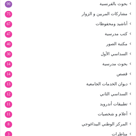
بحوث بالفرنسية
99
مشاركات المربين و الزوار
75
أناشيد ومحفوظات
67
كتب مدرسية
47
مكتبة الصور
40
السداسي الأول
30
بحوث مدرسية
14
قصص
14
ديوان الخدمات الجامعية
13
السداسي الثاني
12
تطبيقات أندرويد
11
أعلام و شخصيات
11
المركز الوطني البيداغوجي
8
مناظرات
3