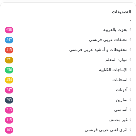
التصنيفات
بحوث بالعربية
658
معلقات عربي فرنسي
547
محفوظات و أناشيد عربي فرنسي
415
موارد المعلم
271
الإنتاجات الكتابية
256
امتحانات
454
آدونات
247
تمارين
293
أساسي
213
غير مصنف
115
اثري لغتي عربي فرنسي
103