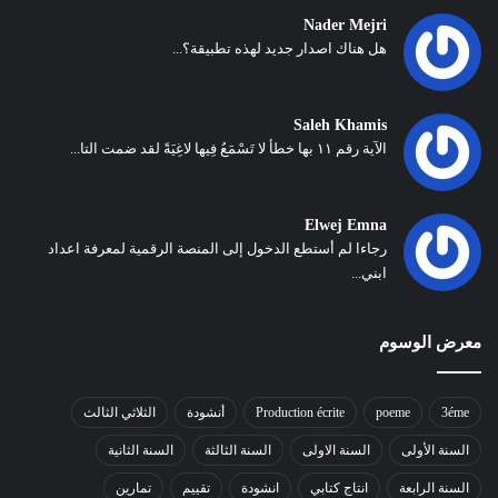
Nader Mejri
هل هناك اصدار جديد لهذه تطبيقة؟...
Saleh Khamis
الآية رقم ١١ بها خطأ لا تَسْمَعُ فِيها لاغِيَةً لقد ضمت التا...
Elwej Emna
رجاءا لم أستطع الدخول إلى المنصة الرقمية لمعرفة اعداد
ابني...
معرض الوسوم
3éme
poeme
Production écrite
أنشودة
الثلاثي الثالث
السنة الأولى
السنة الاولى
السنة الثالثة
السنة الثانية
السنة الرابعة
انتاج كتابي
انشودة
تقييم
تمارين