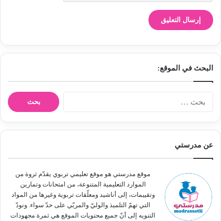
البحث في الموقع:
ا
ل
ب
ح
ث
عن مدرستي
ع
ن
:
موقع مدرستي هو موقع تعليمي تربوي يقدّم ثروة من
الموارد التعليمية المتنوعة، من امتحانات وتمارين
وتقييمات، إلى أناشيد ومعلّقات تربوية وغيرها من المواد
التي تهمّ التلميذ والوليّ والمربّي على حدّ سواء. ونودّ
التنويه إلى أنّ جميع محتويات الموقع هي ثمرة مجهودات