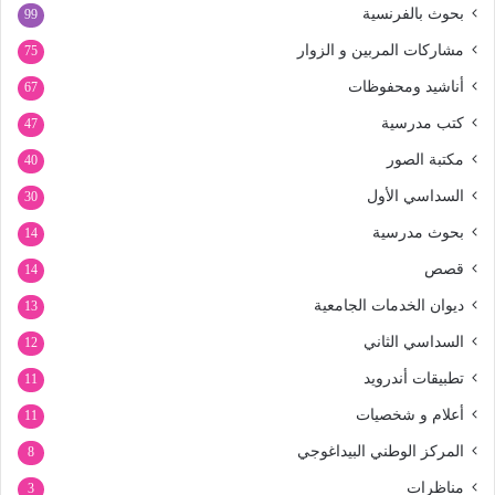
بحوث بالفرنسية
99
مشاركات المربين و الزوار
75
أناشيد ومحفوظات
67
كتب مدرسية
47
مكتبة الصور
40
السداسي الأول
30
بحوث مدرسية
14
قصص
14
ديوان الخدمات الجامعية
13
السداسي الثاني
12
تطبيقات أندرويد
11
أعلام و شخصيات
11
المركز الوطني البيداغوجي
8
مناظرات
3