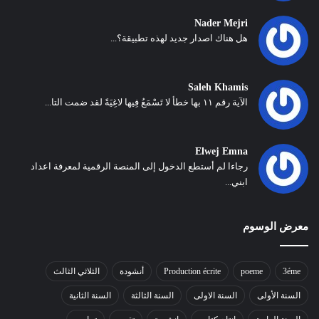
Nader Mejri
هل هناك اصدار جديد لهذه تطبيقة؟...
Saleh Khamis
الآية رقم ١١ بها خطأ لا تَسْمَعُ فِيها لاغِيَةً لقد ضمت التا...
Elwej Emna
رجاءا لم أستطع الدخول إلى المنصة الرقمية لمعرفة اعداد
ابني...
معرض الوسوم
3éme
poeme
Production écrite
أنشودة
الثلاثي الثالث
السنة الأولى
السنة الاولى
السنة الثالثة
السنة الثانية