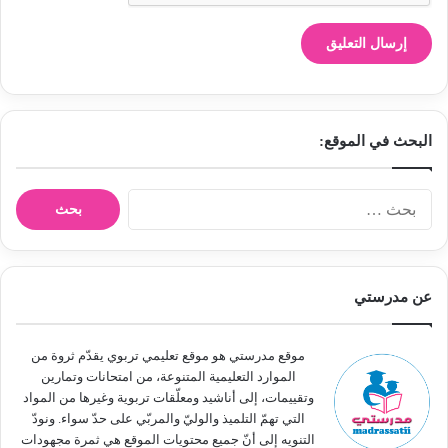
البحث في الموقع:
ا
ل
ب
ح
ث
عن مدرستي
ع
ن
:
موقع مدرستي هو موقع تعليمي تربوي يقدّم ثروة من
الموارد التعليمية المتنوعة، من امتحانات وتمارين
وتقييمات، إلى أناشيد ومعلّقات تربوية وغيرها من المواد
التي تهمّ التلميذ والوليّ والمربّي على حدّ سواء. ونودّ
التنويه إلى أنّ جميع محتويات الموقع هي ثمرة مجهودات