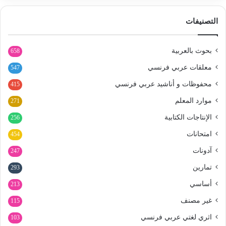
التصنيفات
بحوث بالعربية
658
معلقات عربي فرنسي
547
محفوظات و أناشيد عربي فرنسي
415
موارد المعلم
271
الإنتاجات الكتابية
256
امتحانات
454
آدونات
247
تمارين
293
أساسي
213
غير مصنف
115
اثري لغتي عربي فرنسي
103