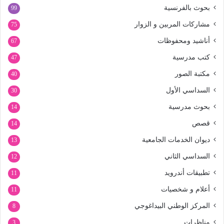
بحوث بالفرنسية
99
مشاركات المربين و الزوار
75
أناشيد ومحفوظات
67
كتب مدرسية
47
مكتبة الصور
40
السداسي الأول
30
بحوث مدرسية
14
قصص
14
ديوان الخدمات الجامعية
13
السداسي الثاني
12
تطبيقات أندرويد
11
أعلام و شخصيات
11
المركز الوطني البيداغوجي
8
مناظرات
3