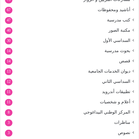
أناشيد ومحفوظات
67
كتب مدرسية
47
مكتبة الصور
40
السداسي الأول
30
بحوث مدرسية
14
قصص
14
ديوان الخدمات الجامعية
13
السداسي الثاني
12
تطبيقات أندرويد
11
أعلام و شخصيات
11
المركز الوطني البيداغوجي
8
مناظرات
3
نصوص
3