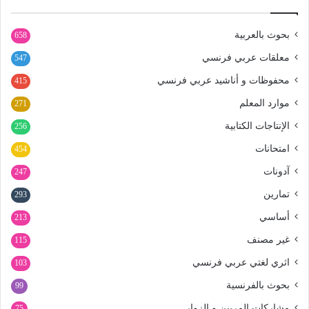
بحوث بالعربية
658
معلقات عربي فرنسي
547
محفوظات و أناشيد عربي فرنسي
415
موارد المعلم
271
الإنتاجات الكتابية
256
امتحانات
454
آدونات
247
تمارين
293
أساسي
213
غير مصنف
115
اثري لغتي عربي فرنسي
103
بحوث بالفرنسية
99
مشاركات المربين و الزوار
75