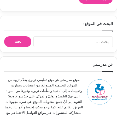
البحث في الموقع:
ا
ل
ب
ح
ث
عن مدرستي
ع
ن
:
موقع مدرستي هو موقع تعليمي تربوي يقدّم ثروة من
الموارد التعليمية المتنوعة، من امتحانات وتمارين
وتقييمات، إلى أناشيد ومعلّقات تربوية وغيرها من المواد
التي تهمّ التلميذ والوليّ والمربّي على حدّ سواء. ونودّ
التنويه إلى أنّ جميع محتويات الموقع هي ثمرة مجهودات
الفريق القائم عليه. كما نرجو منكم، إخوتنا وأخواتنا، دعمنا
بمشاركة المنشورات عبر مواقع التواصل الاجتماعي مع