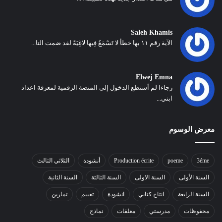
Saleh Khamis
الآية رقم ١١ بها خطأ لا تَسْمَعُ فِيها لاغِيَةً لقد ضمت التا...
Elwej Emna
رجاءا لم أستطع الدخول إلى المنصة الرقمية لمعرفة اعداد
ابني...
معرض الوسوم
3éme
poeme
Production écrite
أنشودة
الثلاثي الثالث
السنة الأولى
السنة الاولى
السنة الثالثة
السنة الثانية
السنة الرابعة
انتاج كتابي
انشودة
تقييم
تمارين
محفوظات
مدرستي
معلقات
نماذج