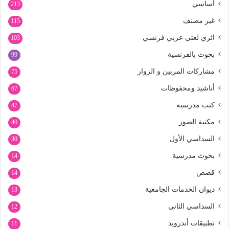
أساسي
213
غير مصنف
115
اثري لغتي عربي فرنسي
103
بحوث بالفرنسية
99
مشاركات المربين و الزوار
75
أناشيد ومحفوظات
67
كتب مدرسية
47
مكتبة الصور
40
السداسي الأول
30
بحوث مدرسية
14
قصص
14
ديوان الخدمات الجامعية
13
السداسي الثاني
12
تطبيقات أندرويد
11