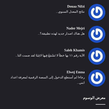
Douaa Nifzi
نتائج المعدل السنوي...
Nader Mejri
هل هناك اصدار جديد لهذه تطبيقة؟...
Saleh Khamis
الآية رقم ١١ بها خطأ لا تَسْمَعُ فِيها لاغِيَةً لقد ضمت التا...
Elwej Emna
رجاءا لم أستطع الدخول إلى المنصة الرقمية لمعرفة اعداد
ابني...
معرض الوسوم