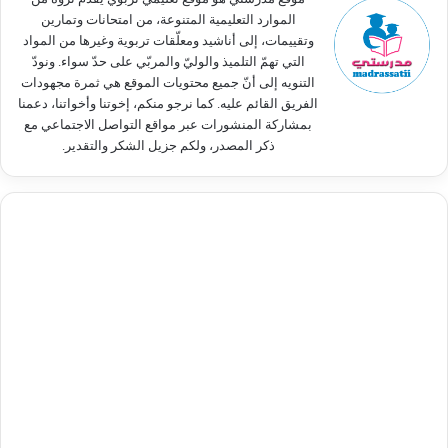
الموارد التعليمية المتنوعة، من امتحانات وتمارين
وتقييمات، إلى أناشيد ومعلّقات تربوية وغيرها من المواد
التي تهمّ التلميذ والوليّ والمربّي على حدّ سواء. ونودّ
التنويه إلى أنّ جميع محتويات الموقع هي ثمرة مجهودات
الفريق القائم عليه. كما نرجو منكم، إخوتنا وأخواتنا، دعمنا
بمشاركة المنشورات عبر مواقع التواصل الاجتماعي مع
ذكر المصدر، ولكم جزيل الشكر والتقدير.