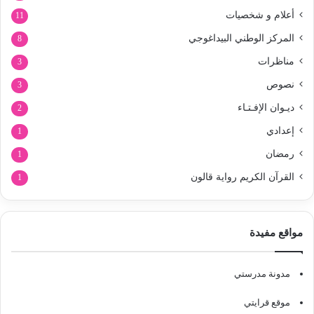
أعلام و شخصيات
11
المركز الوطني البيداغوجي
8
مناظرات
3
نصوص
3
ديـوان الإفـتـاء
2
إعدادي
1
رمضان
1
القرآن الكريم رواية قالون
1
مواقع مفيدة
مدونة مدرستي
موقع قرايتي