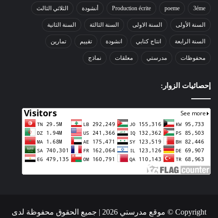
3éme
poeme
Production écrite
أنشودة
الثلاثي الثالث
السنة الأولى
السنة الاولى
السنة الثالثة
السنة الثانية
السنة الرابعة
انتاج كتابي
انشودة
تقييم
تمارين
محفوظات
مدرستي
معلقات
نماذج
إحصائيات الزوار:
Copyright © موقع مدرستي 2026 | جميع الحقوق محفوظة لدى