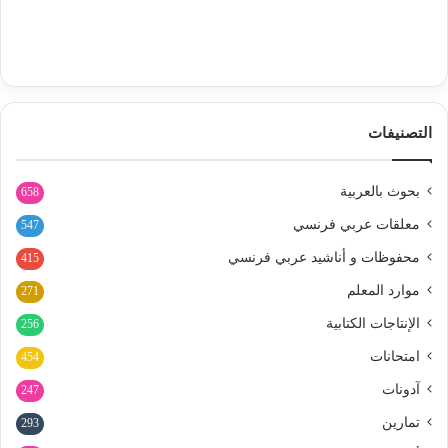
التصنيفات
بحوث بالعربية
658
معلقات عربي فرنسي
547
محفوظات و أناشيد عربي فرنسي
415
موارد المعلم
271
الإنتاجات الكتابية
256
امتحانات
454
آدونات
247
تمارين
293