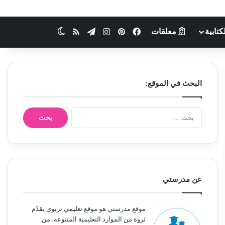
كتابية
معلقات
فيسبوك
بينتيريست
انستقرام
تيلقرام
ملخص الموقع RSS
الوضع المظلم
البحث في الموقع:
ا
ل
ب
ح
ث
ع
ن
عن مدرستي
:
موقع مدرستي هو موقع تعليمي تربوي يقدّم
ثروة من الموارد التعليمية المتنوعة، من