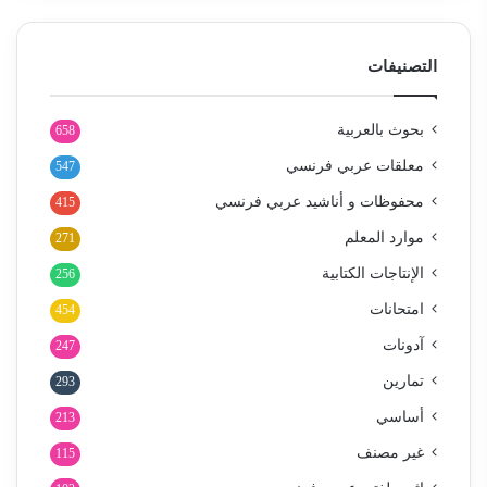
التصنيفات
بحوث بالعربية
658
معلقات عربي فرنسي
547
محفوظات و أناشيد عربي فرنسي
415
موارد المعلم
271
الإنتاجات الكتابية
256
امتحانات
454
آدونات
247
تمارين
293
أساسي
213
غير مصنف
115