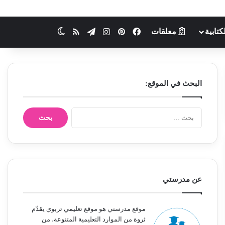
ملخص الموقع RSS
تيلقرام
انستقرام
بينتيريست
فيسبوك
معلقات
الانتا
الوضع المظلم
البحث في الموقع:
ا
ل
ب
ح
ث
ع
ن
عن مدرستي
:
موقع مدرستي هو موقع تعليمي تربوي يقدّم
ثروة من الموارد التعليمية المتنوعة، من