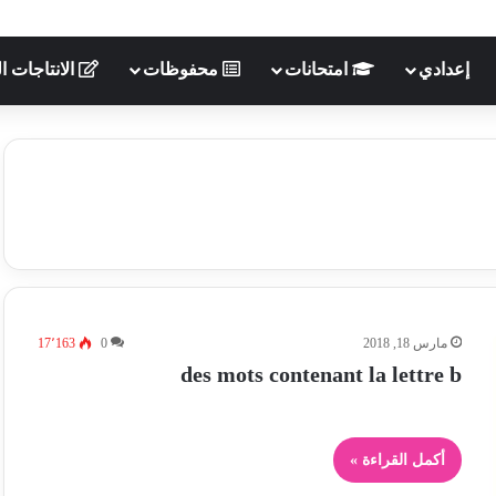
جات الكتابية
محفوظات
امتحانات
إعدادي
17٬163
0
مارس 18, 2018
des mots contenant la lettre b
أكمل القراءة »