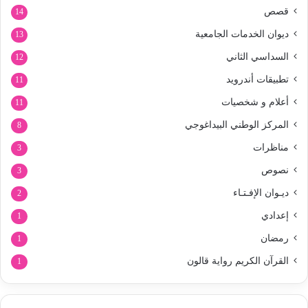
قصص
14
ديوان الخدمات الجامعية
13
السداسي الثاني
12
تطبيقات أندرويد
11
أعلام و شخصيات
11
المركز الوطني البيداغوجي
8
مناظرات
3
نصوص
3
ديـوان الإفـتـاء
2
إعدادي
1
رمضان
1
القرآن الكريم رواية قالون
1