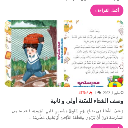
أكمل القراءة »
مايو 1, 2022
1
45٬546
وصف الشتاء للسّنة أولى و ثانية
وَصْفُ الشِّتَاءْ فِي صَبَاحِ يَوْمٍ شَتْوِيٍّ مَشْمِسٍ قَلِيلِ البُرُودَةِ، قَصَدَ سَامِي
المَدْرَسَةَ دُونَ أَنْ يَرْتَدِي مِعْطَفُهُ الدَّاِفئِ أَوْ يَحْمِلَ مَطْرِيتَهُ.…