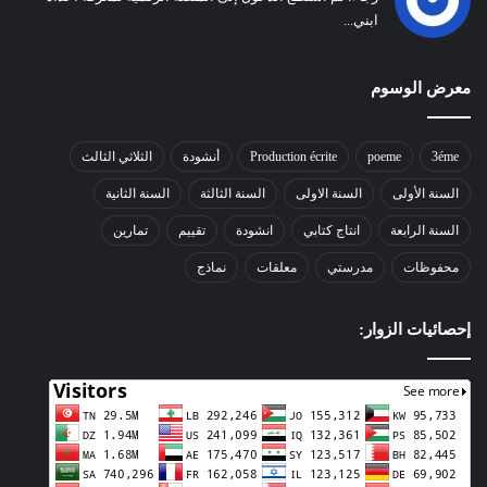
ابني...
معرض الوسوم
3éme
poeme
Production écrite
أنشودة
الثلاثي الثالث
السنة الأولى
السنة الاولى
السنة الثالثة
السنة الثانية
السنة الرابعة
انتاج كتابي
انشودة
تقييم
تمارين
محفوظات
مدرستي
معلقات
نماذج
إحصائيات الزوار: