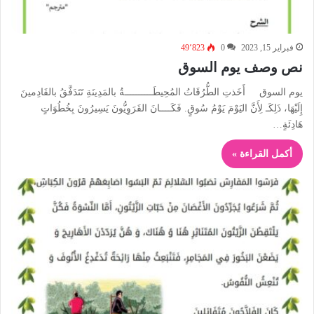
فبراير 15, 2023
0
49٬823
نص وصف يوم السوق
يوم السوق أَخَذتِ الطُّرُقَاتُ المُحِيطَــــــــــةُ بالمَدِينَةِ تَتَدَفَّقُ بالقَادِمينَ
إِلَيْهَا، ذَلِكَـ لِأَنَّ اليَوْمَ يَوْمُ سُوقٍ. فَكَــــانَ القَرَوِيُّونَ يَسِيرُونَ بِخُطُوَاتٍ
هَادِئَةٍ…
أكمل القراءة »