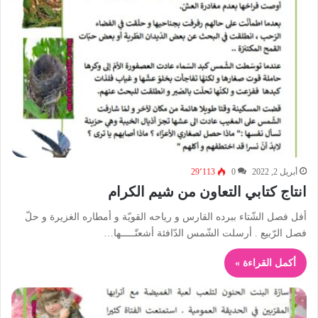
أبريل 2, 2022
0
29٬113
انتاج كتابي التعاون من شيم الكرام
أفل فصل الشّتاء ببرده القارس و رياحه القويّة و أمطاره الغزيرة و حلّ
فصل الرّبيع . أرسلت الشّمس الدّافئة أشعتّـــــها…
أكمل القراءة »