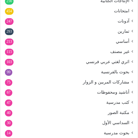
الإنتاجات الكتابية
256
امتحانات
454
آدونات
247
تمارين
293
أساسي
213
غير مصنف
115
اثري لغتي عربي فرنسي
103
بحوث بالفرنسية
99
مشاركات المربين و الزوار
75
أناشيد ومحفوظات
67
كتب مدرسية
47
مكتبة الصور
40
السداسي الأول
30
بحوث مدرسية
14