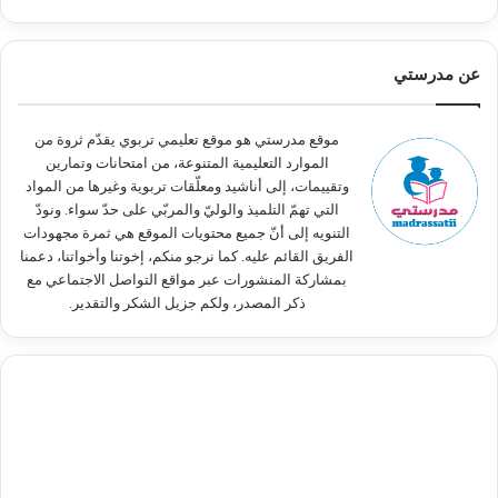
ب
ح
ث
عن مدرستي
ع
ن
:
موقع مدرستي هو موقع تعليمي تربوي يقدّم ثروة من
الموارد التعليمية المتنوعة، من امتحانات وتمارين
وتقييمات، إلى أناشيد ومعلّقات تربوية وغيرها من المواد
التي تهمّ التلميذ والوليّ والمربّي على حدّ سواء. ونودّ
التنويه إلى أنّ جميع محتويات الموقع هي ثمرة مجهودات
الفريق القائم عليه. كما نرجو منكم، إخوتنا وأخواتنا، دعمنا
بمشاركة المنشورات عبر مواقع التواصل الاجتماعي مع
ذكر المصدر، ولكم جزيل الشكر والتقدير.