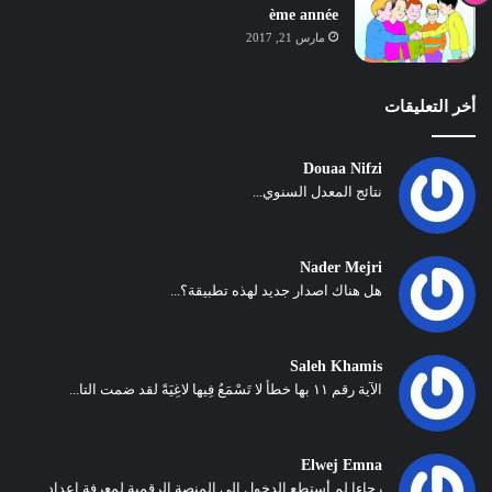
ème année
مارس 21, 2017
أخر التعليقات
Douaa Nifzi
نتائج المعدل السنوي...
Nader Mejri
هل هناك اصدار جديد لهذه تطبيقة؟...
Saleh Khamis
الآية رقم ١١ بها خطأ لا تَسْمَعُ فِيها لاغِيَةً لقد ضمت التا...
Elwej Emna
رجاءا لم أستطع الدخول إلى المنصة الرقمية لمعرفة اعداد