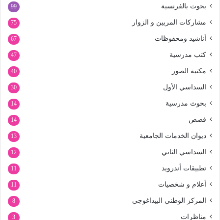
بحوث بالفرنسية
99
مشاركات المربين و الزوار
75
أناشيد ومحفوظات
67
كتب مدرسية
47
مكتبة الصور
40
السداسي الأول
30
بحوث مدرسية
14
قصص
14
ديوان الخدمات الجامعية
13
السداسي الثاني
12
تطبيقات أندرويد
11
أعلام و شخصيات
11
المركز الوطني البيداغوجي
8
مناظرات
3