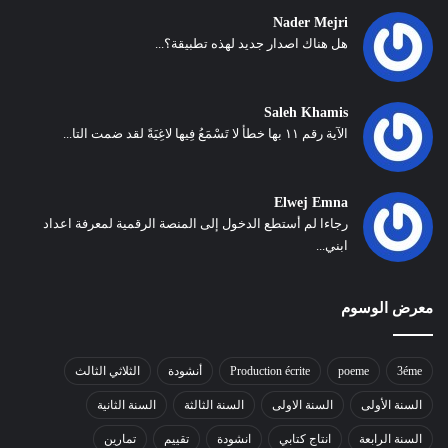
Nader Mejri
هل هناك اصدار جديد لهذه تطبيقة؟...
Saleh Khamis
الآية رقم ١١ بها خطأ لا تَسْمَعُ فِيها لاغِيَةً لقد ضمت التا...
Elwej Emna
رجاءا لم أستطع الدخول إلى المنصة الرقمية لمعرفة اعداد
ابني...
معرض الوسوم
3éme
poeme
Production écrite
أنشودة
الثلاثي الثالث
السنة الأولى
السنة الاولى
السنة الثالثة
السنة الثانية
السنة الرابعة
انتاج كتابي
انشودة
تقييم
تمارين