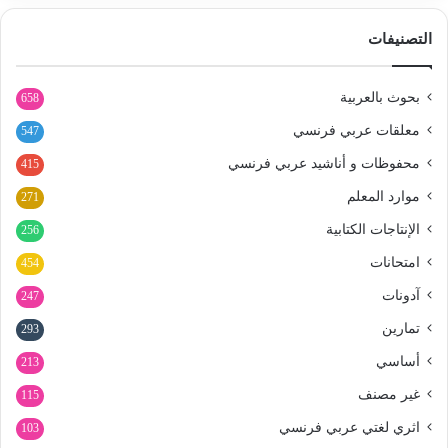
التصنيفات
بحوث بالعربية
658
معلقات عربي فرنسي
547
محفوظات و أناشيد عربي فرنسي
415
موارد المعلم
271
الإنتاجات الكتابية
256
امتحانات
454
آدونات
247
تمارين
293
أساسي
213
غير مصنف
115
اثري لغتي عربي فرنسي
103