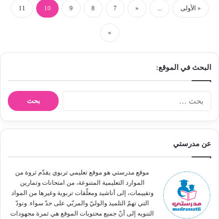
« الأولى
...
«
7
8
9
10
11
»
البحث في الموقع:
ا
ل
ب
ح
ث
عن مدرستي
ع
ن
:
موقع مدرستي هو موقع تعليمي تربوي يقدّم ثروة من
الموارد التعليمية المتنوعة، من امتحانات وتمارين
وتقييمات، إلى أناشيد ومعلّقات تربوية وغيرها من المواد
التي تهمّ التلميذ والوليّ والمربّي على حدّ سواء. ونودّ
التنويه إلى أنّ جميع محتويات الموقع هي ثمرة مجهودات