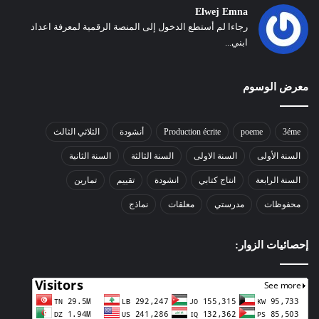
Elwej Emna
رجاءا لم أستطع الدخول إلى المنصة الرقمية لمعرفة اعداد
ابني...
معرض الوسوم
3éme
poeme
Production écrite
أنشودة
الثلاثي الثالث
السنة الأولى
السنة الاولى
السنة الثالثة
السنة الثانية
السنة الرابعة
انتاج كتابي
انشودة
تقييم
تمارين
محفوظات
مدرستي
معلقات
نماذج
إحصائيات الزوار: