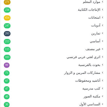
موارد المعلم
271
الإنتاجات الكتابية
256
امتحانات
454
آدونات
247
تمارين
293
أساسي
213
غير مصنف
115
اثري لغتي عربي فرنسي
103
بحوث بالفرنسية
99
مشاركات المربين و الزوار
75
أناشيد ومحفوظات
67
كتب مدرسية
47
مكتبة الصور
40
السداسي الأول
30