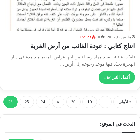
مارس 12, 2016
0
65٬523
انتاج كتابي : عودة الغائب من أرض الغربة
تلقـّت عائلة السيد مراد رسالة من ابنها فراس المقيم منذ مدة في ديار
الهجرة يحدّد فيها موعد رجوعه إلى أرض…
أكمل القراءة »
« الأولى
...
10
20
«
24
25
26
البحث في الموقع: