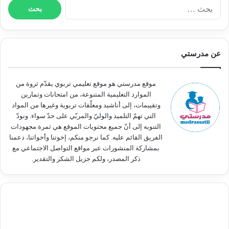
ا
ل
ب
ح
ث
عن مدرستي
ع
ن
:
موقع مدرستي هو موقع تعليمي تربوي يقدّم ثروة من
الموارد التعليمية المتنوعة، من امتحانات وتمارين
وتقييمات، إلى أناشيد ومعلّقات تربوية وغيرها من المواد
التي تهمّ التلميذ والوليّ والمربّي على حدّ سواء. ونودّ
التنويه إلى أنّ جميع محتويات الموقع هي ثمرة مجهودات
الفريق القائم عليه. كما نرجو منكم، إخوتنا وأخواتنا، دعمنا
بمشاركة المنشورات عبر مواقع التواصل الاجتماعي مع
ذكر المصدر، ولكم جزيل الشكر والتقدير.