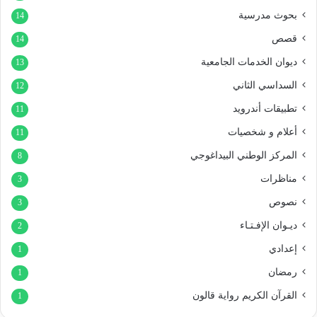
بحوث مدرسية
14
قصص
14
ديوان الخدمات الجامعية
13
السداسي الثاني
12
تطبيقات أندرويد
11
أعلام و شخصيات
11
المركز الوطني البيداغوجي
8
مناظرات
3
نصوص
3
ديـوان الإفـتـاء
2
إعدادي
1
رمضان
1
القرآن الكريم رواية قالون
1