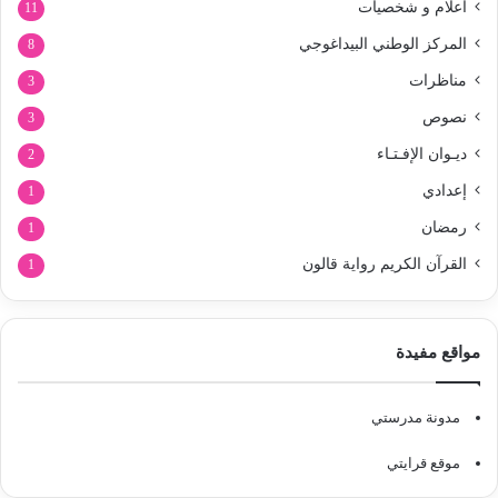
أعلام و شخصيات
11
المركز الوطني البيداغوجي
8
مناظرات
3
نصوص
3
ديـوان الإفـتـاء
2
إعدادي
1
رمضان
1
القرآن الكريم رواية قالون
1
مواقع مفيدة
مدونة مدرستي
موقع قرايتي