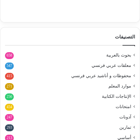
التصنيفات
بحوث بالعربية
658
معلقات عربي فرنسي
547
محفوظات و أناشيد عربي فرنسي
415
موارد المعلم
271
الإنتاجات الكتابية
256
امتحانات
454
آدونات
247
تمارين
293
أساسي
213