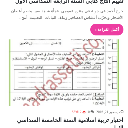
تقييم انتاج كتابي السنة الرابعة السداسي الأول
خرج أحمد في جولة في منتزه عمومي. فجأة شاهد صبيا يحطم أغصان
الأشجار ويخرّب أعشاش العصافير ويتلف النباتات. التعليمة: أنتج…
أكمل القراءة »
ديسمبر 21, 2016
0
62٬612
اختبار تربية اسلامية السنة الخامسة السداسي