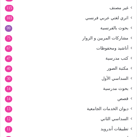
غير مصنف
115
اثري لغتي عربي فرنسي
103
بحوث بالفرنسية
99
مشاركات المربين و الزوار
75
أناشيد ومحفوظات
67
كتب مدرسية
47
مكتبة الصور
40
السداسي الأول
30
بحوث مدرسية
14
قصص
14
ديوان الخدمات الجامعية
13
السداسي الثاني
12
تطبيقات أندرويد
11