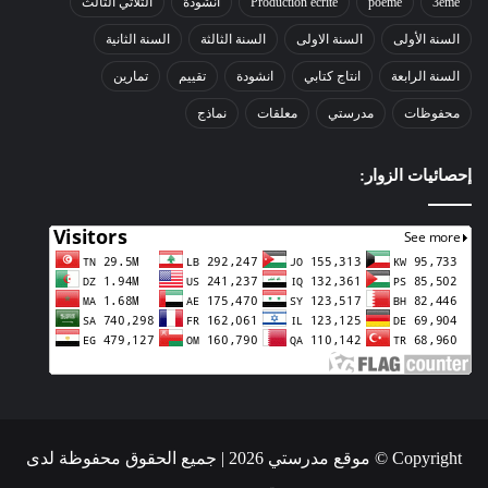
3éme
poeme
Production écrite
أنشودة
الثلاثي الثالث
السنة الأولى
السنة الاولى
السنة الثالثة
السنة الثانية
السنة الرابعة
انتاج كتابي
انشودة
تقييم
تمارين
محفوظات
مدرستي
معلقات
نماذج
إحصائيات الزوار:
Copyright © موقع مدرستي 2026 | جميع الحقوق محفوظة لدى