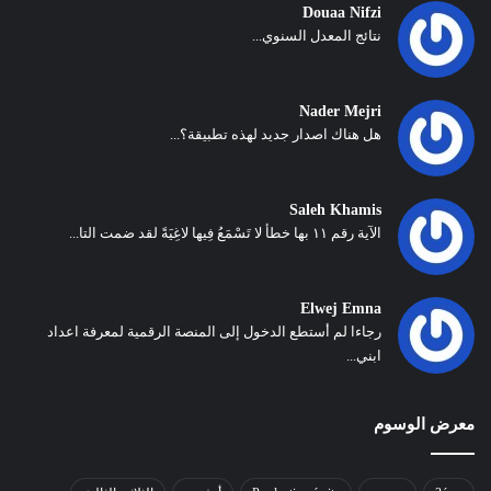
Douaa Nifzi
نتائج المعدل السنوي...
Nader Mejri
هل هناك اصدار جديد لهذه تطبيقة؟...
Saleh Khamis
الآية رقم ١١ بها خطأ لا تَسْمَعُ فِيها لاغِيَةً لقد ضمت التا...
Elwej Emna
رجاءا لم أستطع الدخول إلى المنصة الرقمية لمعرفة اعداد
ابني...
معرض الوسوم