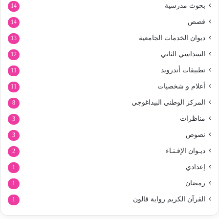
بحوث مدرسية
14
قصص
14
ديوان الخدمات الجامعية
13
السداسي الثاني
12
تطبيقات أندرويد
11
أعلام و شخصيات
11
المركز الوطني البيداغوجي
8
مناظرات
3
نصوص
3
ديـوان الإفـتـاء
2
إعدادي
1
رمضان
1
القرآن الكريم رواية قالون
1