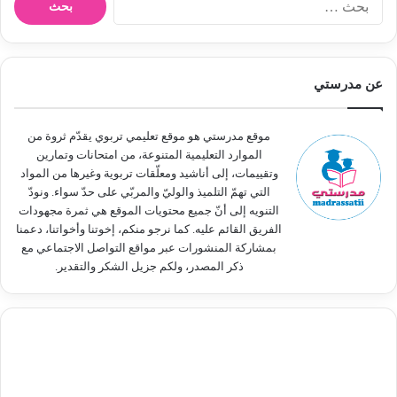
ل
ب
ح
ث
عن مدرستي
ع
ن
:
موقع مدرستي هو موقع تعليمي تربوي يقدّم ثروة من
الموارد التعليمية المتنوعة، من امتحانات وتمارين
وتقييمات، إلى أناشيد ومعلّقات تربوية وغيرها من المواد
التي تهمّ التلميذ والوليّ والمربّي على حدّ سواء. ونودّ
التنويه إلى أنّ جميع محتويات الموقع هي ثمرة مجهودات
الفريق القائم عليه. كما نرجو منكم، إخوتنا وأخواتنا، دعمنا
بمشاركة المنشورات عبر مواقع التواصل الاجتماعي مع
ذكر المصدر، ولكم جزيل الشكر والتقدير.