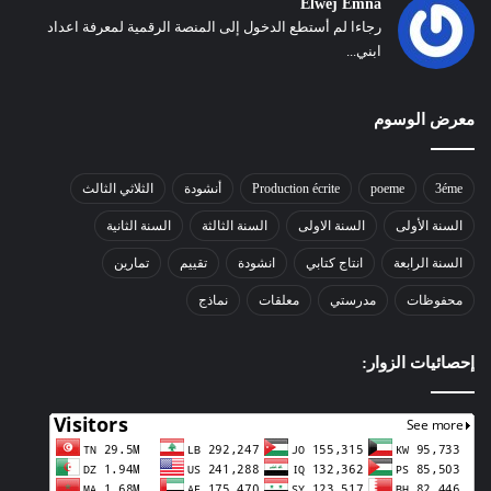
Elwej Emna
رجاءا لم أستطع الدخول إلى المنصة الرقمية لمعرفة اعداد
ابني...
معرض الوسوم
3éme
poeme
Production écrite
أنشودة
الثلاثي الثالث
السنة الأولى
السنة الاولى
السنة الثالثة
السنة الثانية
السنة الرابعة
انتاج كتابي
انشودة
تقييم
تمارين
محفوظات
مدرستي
معلقات
نماذج
إحصائيات الزوار: