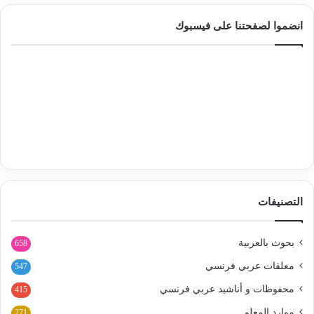
انضموا لصفحتنا على فيسبوك
التصنيفات
بحوث بالعربية
658
معلقات عربي فرنسي
547
محفوظات و أناشيد عربي فرنسي
415
موارد المعلم
271