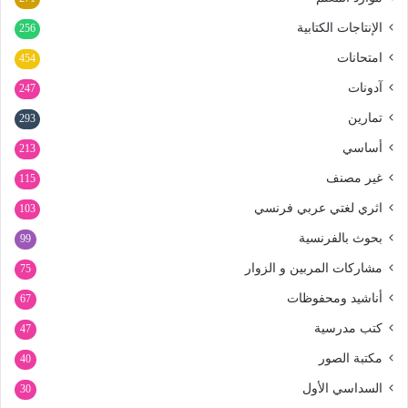
الإنتاجات الكتابية
256
امتحانات
454
آدونات
247
تمارين
293
أساسي
213
غير مصنف
115
اثري لغتي عربي فرنسي
103
بحوث بالفرنسية
99
مشاركات المربين و الزوار
75
أناشيد ومحفوظات
67
كتب مدرسية
47
مكتبة الصور
40
السداسي الأول
30