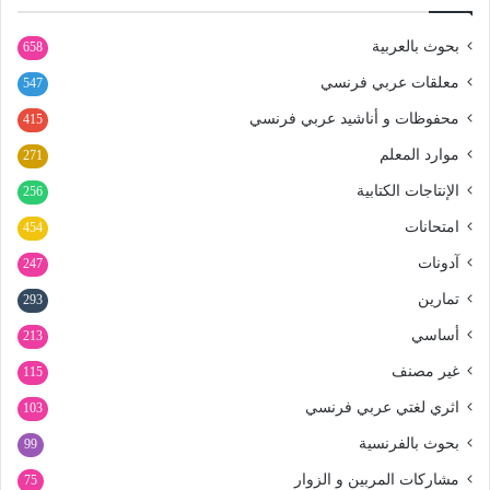
بحوث بالعربية
658
معلقات عربي فرنسي
547
محفوظات و أناشيد عربي فرنسي
415
موارد المعلم
271
الإنتاجات الكتابية
256
امتحانات
454
آدونات
247
تمارين
293
أساسي
213
غير مصنف
115
اثري لغتي عربي فرنسي
103
بحوث بالفرنسية
99
مشاركات المربين و الزوار
75