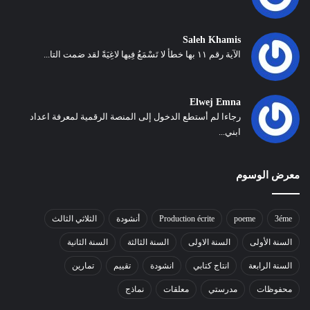
Saleh Khamis
الآية رقم ١١ بها خطأ لا تَسْمَعُ فِيها لاغِيَةً لقد ضمت التا...
Elwej Emna
رجاءا لم أستطع الدخول إلى المنصة الرقمية لمعرفة اعداد
ابني...
معرض الوسوم
3éme
poeme
Production écrite
أنشودة
الثلاثي الثالث
السنة الأولى
السنة الاولى
السنة الثالثة
السنة الثانية
السنة الرابعة
انتاج كتابي
انشودة
تقييم
تمارين
محفوظات
مدرستي
معلقات
نماذج