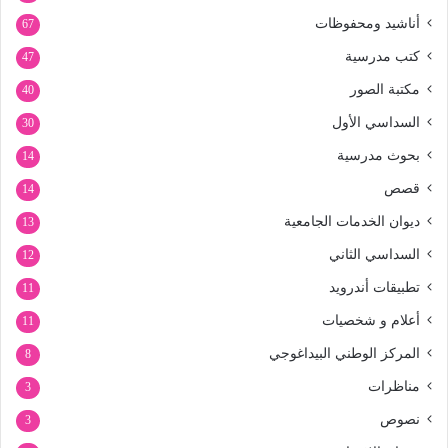
أناشيد ومحفوظات
67
كتب مدرسية
47
مكتبة الصور
40
السداسي الأول
30
بحوث مدرسية
14
قصص
14
ديوان الخدمات الجامعية
13
السداسي الثاني
12
تطبيقات أندرويد
11
أعلام و شخصيات
11
المركز الوطني البيداغوجي
8
مناظرات
3
نصوص
3