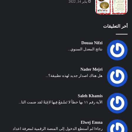
يناير 14, 2022
أخر التعليقات
Douaa Nifzi
نتائج المعدل السنوي...
Nader Mejri
هل هناك اصدار جديد لهذه تطبيقة؟...
Saleh Khamis
الآية رقم ١١ بها خطأ لا تَسْمَعُ فِيها لاغِيَةً لقد ضمت التا...
Elwej Emna
رجاءا لم أستطع الدخول إلى المنصة الرقمية لمعرفة اعداد