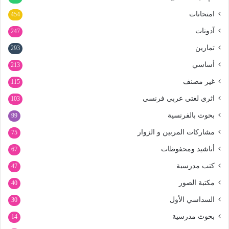
امتحانات
454
آدونات
247
تمارين
293
أساسي
213
غير مصنف
115
اثري لغتي عربي فرنسي
103
بحوث بالفرنسية
99
مشاركات المربين و الزوار
75
أناشيد ومحفوظات
67
كتب مدرسية
47
مكتبة الصور
40
السداسي الأول
30
بحوث مدرسية
14