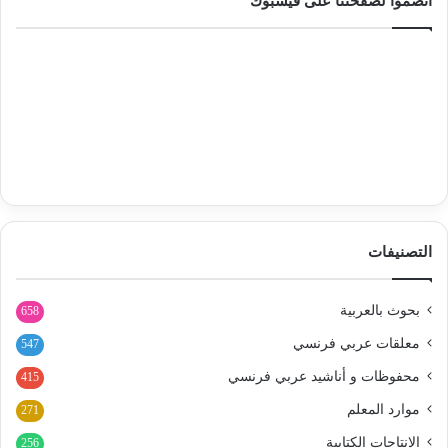
انضموا لصفحتنا على فيسبوك
التصنيفات
بحوث بالعربية
658
معلقات عربي فرنسي
547
محفوظات و أناشيد عربي فرنسي
415
موارد المعلم
271
الإنتاجات الكتابية
256