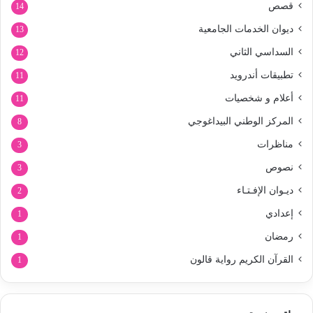
قصص
14
ديوان الخدمات الجامعية
13
السداسي الثاني
12
تطبيقات أندرويد
11
أعلام و شخصيات
11
المركز الوطني البيداغوجي
8
مناظرات
3
نصوص
3
ديـوان الإفـتـاء
2
إعدادي
1
رمضان
1
القرآن الكريم رواية قالون
1