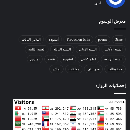
ابني...
معرض الوسوم
3éme
poeme
Production écrite
أنشودة
الثلاثي الثالث
السنة الأولى
السنة الاولى
السنة الثالثة
السنة الثانية
السنة الرابعة
انتاج كتابي
انشودة
تقييم
تمارين
محفوظات
مدرستي
معلقات
نماذج
إحصائيات الزوار: