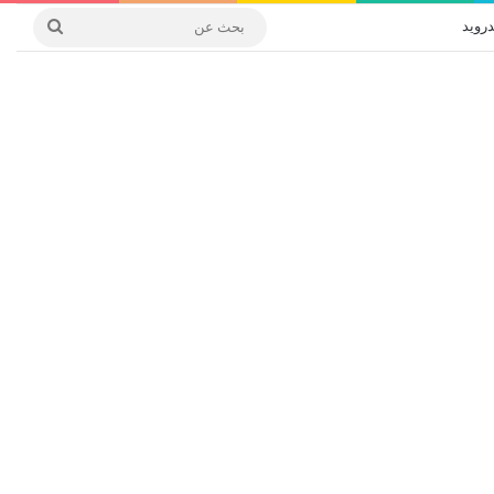
درويد
بحث
عن