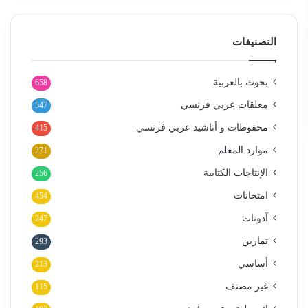
التصنيفات
بحوث بالعربية
658
معلقات عربي فرنسي
547
محفوظات و أناشيد عربي فرنسي
415
موارد المعلم
271
الإنتاجات الكتابية
256
امتحانات
454
آدونات
247
تمارين
293
أساسي
213
غير مصنف
115