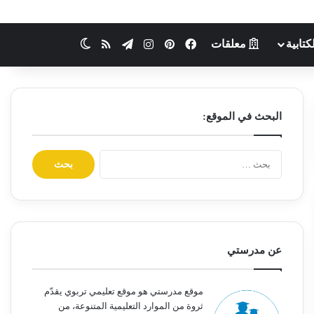
كتابية
معلقات
فيسبوك
بينتيريست
انستقرام
تيلقرام
ملخص الموقع RSS
الوضع المظلم
البحث في الموقع:
ا
ل
ب
ح
ث
ع
ن
عن مدرستي
:
موقع مدرستي هو موقع تعليمي تربوي يقدّم
ثروة من الموارد التعليمية المتنوعة، من