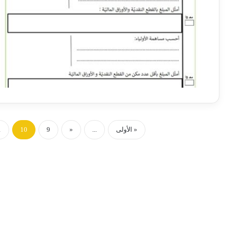
« الأولى
...
«
9
10
1