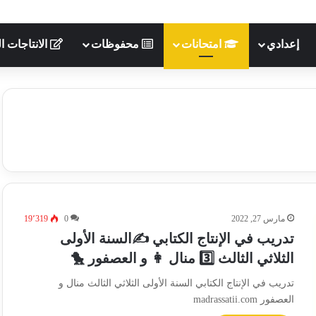
إعدادي
امتحانات
محفوظات
الانتاجات ال
مارس 27, 2022
0
19٬319
تدريب في الإنتاج الكتابي ✍السنة الأولى
الثلاثي الثالث 3️⃣ منال 👩 و العصفور 🐤
تدريب في الإنتاج الكتابي السنة الأولى الثلاثي الثالث منال و
العصفور madrassatii.com