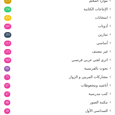
موارد المعلم
271
الإنتاجات الكتابية
256
امتحانات
454
آدونات
247
تمارين
293
أساسي
213
غير مصنف
115
اثري لغتي عربي فرنسي
103
بحوث بالفرنسية
99
مشاركات المربين و الزوار
75
أناشيد ومحفوظات
67
كتب مدرسية
47
مكتبة الصور
40
السداسي الأول
30