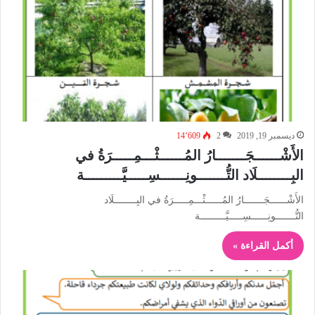
ديسمبر 19, 2019
2
14٬609
الأَشْــــــجَـــــــارُ المُــــــثْـــمِـــــرَةُ في
البِــــــــلَاد التُّـــــــونِــــــسِـــــيَّـــــــــة
الأَشْــــــجَـــــــارُ المُــــــثْـــمِـــــرَةُ في البِــــــــلَاد
التُّـــــــونِــــــسِـــــيَّـــــــــة
أكمل القراءة »