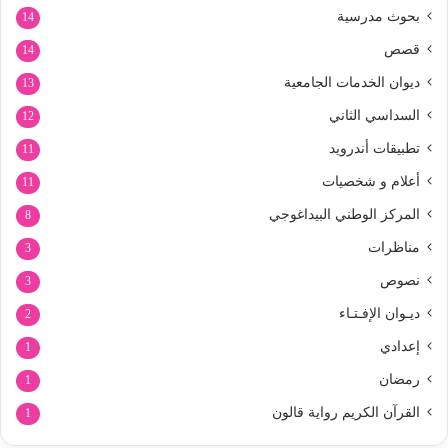
بحوث مدرسية
14
قصص
14
ديوان الخدمات الجامعية
13
السداسي الثاني
12
تطبيقات أندرويد
11
أعلام و شخصيات
11
المركز الوطني البيداغوجي
8
مناظرات
3
نصوص
3
ديـوان الإفـتـاء
2
إعدادي
1
رمضان
1
القرآن الكريم رواية قالون
1