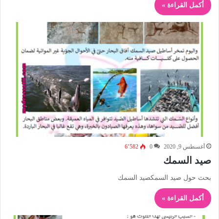
أكمل القراءة »
أغسطس 9, 2020
0
6٬582
صيد السمك
بحث حول صيد السمكصيد السمك
أكمل القراءة »