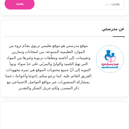
ا
ل
ب
ح
ث
عن مدرستي
ع
ن
:
موقع مدرستي هو موقع تعليمي تربوي يقدّم ثروة من
الموارد التعليمية المتنوعة، من امتحانات وتمارين
وتقييمات، إلى أناشيد ومعلّقات تربوية وغيرها من المواد
التي تهمّ التلميذ والوليّ والمربّي على حدّ سواء. ونودّ
التنويه إلى أنّ جميع محتويات الموقع هي ثمرة مجهودات
الفريق القائم عليه. كما نرجو منكم، إخوتنا وأخواتنا، دعمنا
بمشاركة المنشورات عبر مواقع التواصل الاجتماعي مع
ذكر المصدر، ولكم جزيل الشكر والتقدير.