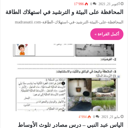
أكتوبر 21, 2021
0
17٬996
المحافظة على البيئة و الترشيد في استهلاك الطاقة
المحافظة-على-البيئة-الترشيد-في-استهلاك-الطاقة-madrassatii.com
أكمل القراءة »
مايو 21, 2021
0
4٬994
الياس عبد النبي – درس مصادر تلوث الأوساط