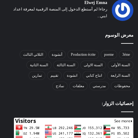
Elwej Emna
رجاءا لم أستطع الدخول إلى المنصة الرقمية لمعرفة اعداد
ابني...
معرض الوسوم
3éme
poeme
Production écrite
أنشودة
الثلاثي الثالث
السنة الأولى
السنة الاولى
السنة الثالثة
السنة الثانية
السنة الرابعة
انتاج كتابي
انشودة
تقييم
تمارين
محفوظات
مدرستي
معلقات
نماذج
إحصائيات الزوار: