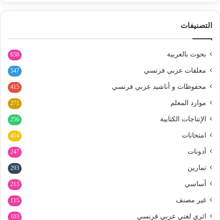
التصنيفات
بحوث بالعربية
658
معلقات عربي فرنسي
547
محفوظات و أناشيد عربي فرنسي
415
موارد المعلم
271
الإنتاجات الكتابية
256
امتحانات
454
آدونات
247
تمارين
293
أساسي
213
غير مصنف
115
اثري لغتي عربي فرنسي
103