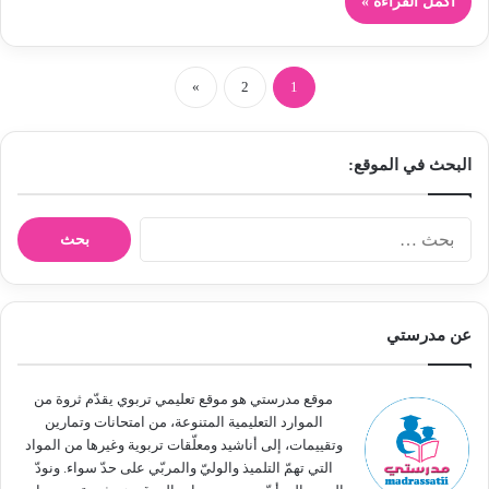
أكمل القراءة »
»
2
1
البحث في الموقع:
ا
ل
ب
ح
ث
عن مدرستي
ع
ن
:
موقع مدرستي هو موقع تعليمي تربوي يقدّم ثروة من
الموارد التعليمية المتنوعة، من امتحانات وتمارين
وتقييمات، إلى أناشيد ومعلّقات تربوية وغيرها من المواد
التي تهمّ التلميذ والوليّ والمربّي على حدّ سواء. ونودّ