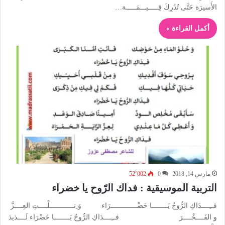
الأَسيرَة حَتَّى تُدْرِكَ قِـــــيـــمَـــــة…
أكمل القراءة »
مارس 14, 2018
0
52٬002
التربية الموسيقية : فداك الرّوح يا خضراء
فــِــــدَاكِ الرُّوحُ يَــــــــا خَضْـــــــــــــرَاء وَ ِنــــــــــــلْــــتِ العِــــزَّ
و الفَــــخْــــرَ فــِــــدَاكِ الرُّوحُ يَــــــــا خَضْرَاء لَــــذيذ