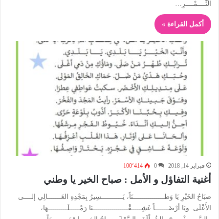
الثَّــــمْــــرِ…
أكمل القراءة »
فبراير 14, 2018
0
100٬414
أغنية التفاؤل و الأمل : صباح الخير يا وطني
صبَاحُ الخَيْرِ يَا وَطــــــــــــــــنَاً، يَـــــــــــسِيرُ بِمَجْدِهِ العَـــــــالِي إلــــى
الأَعْلَى. ويَا أرْضَـــــــاً عَشِـــــقْــــــــــــــــــنَا رَمْـــــلَــــــــــهَا،