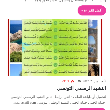
والسَّــــــفْـــــحَ والشُطْآنَ والسَّهْلَ. صباحُ الخيرِ يا قِمَــــــــمَاً،…
أكمل القراءة »
سبتمبر 23, 2017
0
29٬035
النشيد الرسمي التونسي
لتحميل أو طباعة الملف : انقر الرابط التالي النشيد الرسمي التونسي –
حماة الحمى حماة الحمى النشيد الوطني التونسي madrassatii com