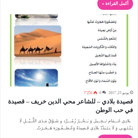
أكمل القراءة »
يونيو 23, 2017
0
7٬252
قصيدة بلادي – للشاعر محي الدين خريف – قصيدة
في حب الوطن
بلادِي غَـــمَام نَــخِــيل وَ بَــحْــرُ زُمُـــرَّد و شَـوْقٌ مَـدَى اللَّــيْــلِ لَا
يَـنْـتَـهِـي وَ لَا يَـتَـبَدَّدْ بلاَدِي قَـصِيدَهْ وَعُـصْــفُـورَة هَــجَـرَتْ…