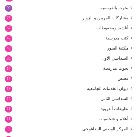
بحوث بالفرنسية
99
مشاركات المربين و الزوار
75
أناشيد ومحفوظات
67
كتب مدرسية
47
مكتبة الصور
40
السداسي الأول
30
بحوث مدرسية
14
قصص
14
ديوان الخدمات الجامعية
13
السداسي الثاني
12
تطبيقات أندرويد
11
أعلام و شخصيات
11
المركز الوطني البيداغوجي
8