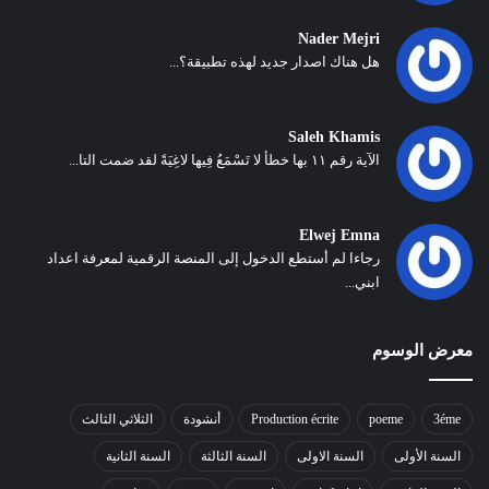
Nader Mejri
هل هناك اصدار جديد لهذه تطبيقة؟...
Saleh Khamis
الآية رقم ١١ بها خطأ لا تَسْمَعُ فِيها لاغِيَةً لقد ضمت التا...
Elwej Emna
رجاءا لم أستطع الدخول إلى المنصة الرقمية لمعرفة اعداد
ابني...
معرض الوسوم
3éme
poeme
Production écrite
أنشودة
الثلاثي الثالث
السنة الأولى
السنة الاولى
السنة الثالثة
السنة الثانية