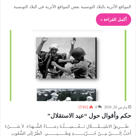
المواقع الأثرية بالبلاد التونسية بعض المواقع الأثرية في البلاد التونسية
أكمل القراءة »
مارس 20, 2018
0
15٬012
حكم وأقوال حول “عيد الاستقلال”
طَــــرِيقُ الاسْتِـــقْـــــلَالِ تَـــغْــــسِــــلُـهُ دِمَــــــاءُ الشُّــهَدَاء. لاَ شَـــــيْءَ
أَحَبُّ إِلَــــــيَّ مِـــنْ حُـــــرِّيَــــــــةِ وَطَــــــنِـــــــي. انْظُرْ إلَى الشُّعُوبِ