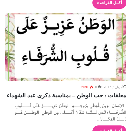
أكمل القراءة »
أبريل 5, 2017
0
5٬691
معلقات : حب الوطن – بمناسبة ذكرى عيد الشهداء
الإنْسَانُ مَدِينٌ لِلْوَطَنِ برُوحِـــــهِ. الوَطَنُ عَزِيـــــــزٌ عَلَى قُــــــلُوبِ
الشُّرَفَـــــاءِ لَيْسَ ثَـــمَّــةَ مَكَانٌ أَغْـــــلَى مِنَ الوَطَنِ. الوَطَــــنُ هُـــوَ
ذَلِـــكَ المَكَــــانُ…