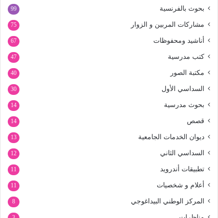
بحوث بالفرنسية
99
مشاركات المربين و الزوار
75
أناشيد ومحفوظات
67
كتب مدرسية
47
مكتبة الصور
40
السداسي الأول
30
بحوث مدرسية
14
قصص
14
ديوان الخدمات الجامعية
13
السداسي الثاني
12
تطبيقات أندرويد
11
أعلام و شخصيات
11
المركز الوطني البيداغوجي
8
مناظرات
3