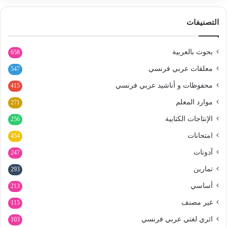
التصنيفات
بحوث بالعربية
658
معلقات عربي فرنسي
547
محفوظات و أناشيد عربي فرنسي
415
موارد المعلم
271
الإنتاجات الكتابية
256
امتحانات
454
آدونات
247
تمارين
293
أساسي
213
غير مصنف
115
اثري لغتي عربي فرنسي
103