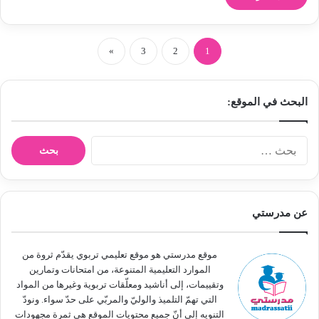
»
3
2
1
البحث في الموقع:
ا
ل
ب
ح
ث
عن مدرستي
ع
ن
:
موقع مدرستي هو موقع تعليمي تربوي يقدّم ثروة من
الموارد التعليمية المتنوعة، من امتحانات وتمارين
وتقييمات، إلى أناشيد ومعلّقات تربوية وغيرها من المواد
التي تهمّ التلميذ والوليّ والمربّي على حدّ سواء. ونودّ
التنويه إلى أنّ جميع محتويات الموقع هي ثمرة مجهودات