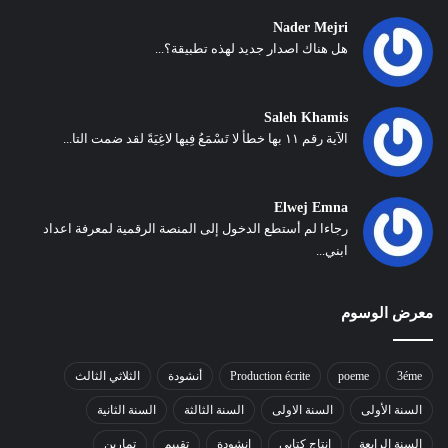
Nader Mejri
هل هناك اصدار جديد لهذه تطبيقة؟...
Saleh Khamis
الآية رقم ١١ بها خطأ لا تَسْمَعُ فِيها لاغِيَةً لقد ضمت التا...
Elwej Emna
رجاءا لم أستطع الدخول إلى المنصة الرقمية لمعرفة اعداد
ابني...
معرض الوسوم
3éme
poeme
Production écrite
أنشودة
الثلاثي الثالث
السنة الأولى
السنة الاولى
السنة الثالثة
السنة الثانية
السنة الرابعة
انتاج كتابي
انشودة
تقييم
تمارين