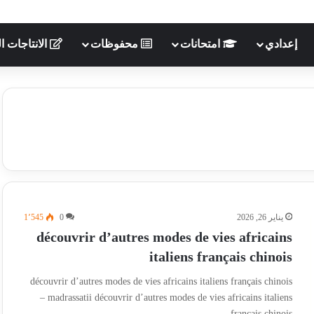
إعدادي
امتحانات
محفوظات
الانتاجات ال
يناير 26, 2026
0
1٬545
découvrir d’autres modes de vies africains
italiens français chinois
découvrir d’autres modes de vies africains italiens français chinois
– madrassatii découvrir d’autres modes de vies africains italiens
français chinois…