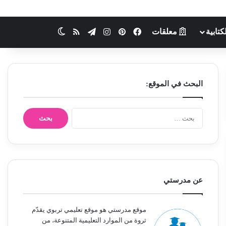
كتابية
معلقات
فيسبوك
بينتيريست
انستقرام
تيلقرام
ملخص الموقع RSS
الوضع المظلم
البحث في الموقع:
ا
ل
ب
ح
ث
ع
ن
عن مدرستي
:
موقع مدرستي هو موقع تعليمي تربوي يقدّم
ثروة من الموارد التعليمية المتنوعة، من