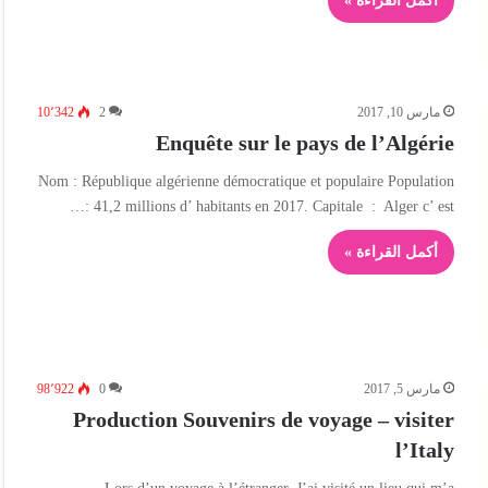
أكمل القراءة »
مارس 10, 2017
2
10٬342
Enquête sur le pays de l’Algérie
Nom : République algérienne démocratique et populaire Population
: 41,2 millions d’ habitants en 2017. Capitale : Alger c’ est…
أكمل القراءة »
مارس 5, 2017
0
98٬922
Production Souvenirs de voyage – visiter
l’Italy