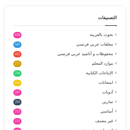
التصنيفات
بحوث بالعربية
658
معلقات عربي فرنسي
547
محفوظات و أناشيد عربي فرنسي
415
موارد المعلم
271
الإنتاجات الكتابية
256
امتحانات
454
آدونات
247
تمارين
293
أساسي
213
غير مصنف
115