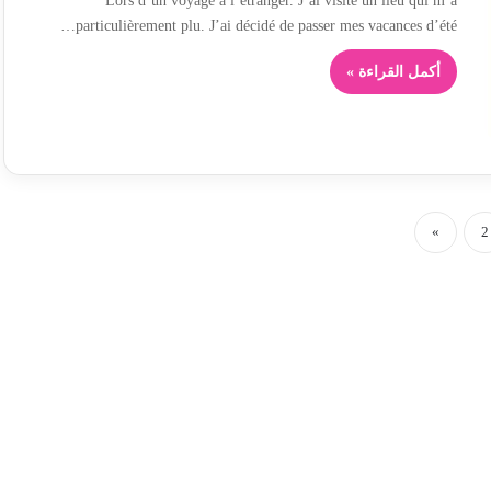
Lors d’un voyage à l’étranger. J’ai visité un lieu qui m’a
particulièrement plu. J’ai décidé de passer mes vacances d’été…
أكمل القراءة »
»
2