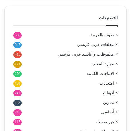
التصنيفات
بحوث بالعربية
658
معلقات عربي فرنسي
547
محفوظات و أناشيد عربي فرنسي
415
موارد المعلم
271
الإنتاجات الكتابية
256
امتحانات
454
آدونات
247
تمارين
293
أساسي
213
غير مصنف
115