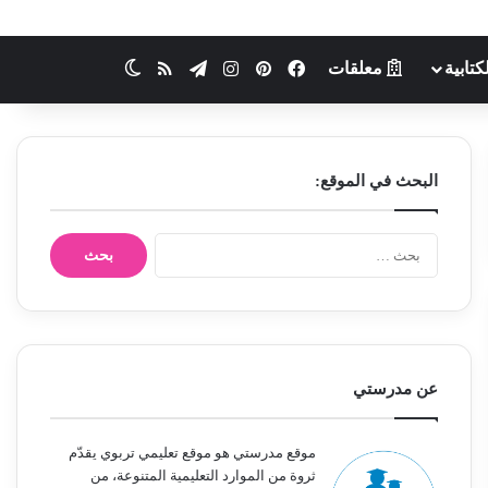
كتابية
معلقات
فيسبوك
بينتيريست
انستقرام
تيلقرام
ملخص الموقع RSS
الوضع المظلم
البحث في الموقع:
ا
ل
ب
ح
ث
ع
ن
عن مدرستي
:
موقع مدرستي هو موقع تعليمي تربوي يقدّم
ثروة من الموارد التعليمية المتنوعة، من