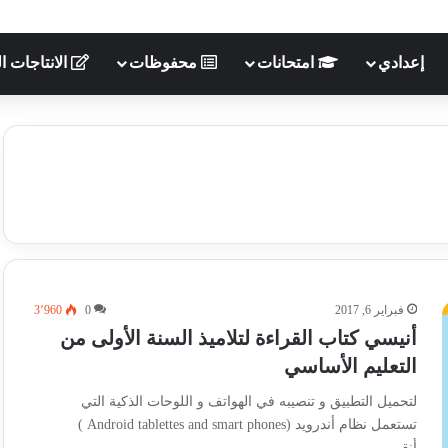
إعدادي
امتحانات
محفوظات
الانتاجات ال
فبراير 6, 2017
0
3٬960
أنيسي كتاب القراءة لتلاميذ السنة الأولى من
التعليم الأساسي
لتحميل التطبيق و تنصيبه في الهواتف و اللوحات الذكية التي
تستعمل نظام أندرويد (Android tablettes and smart phones )
أنقر…