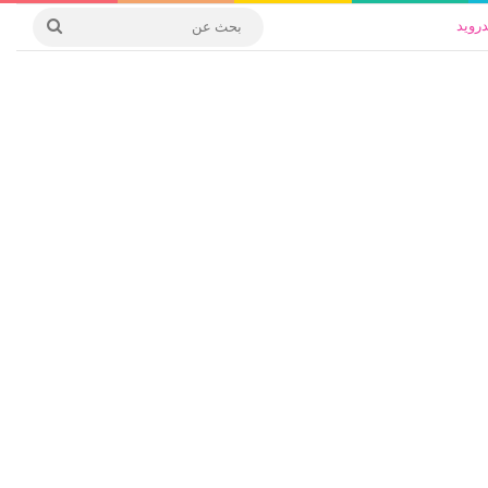
درويد
بحث
عن