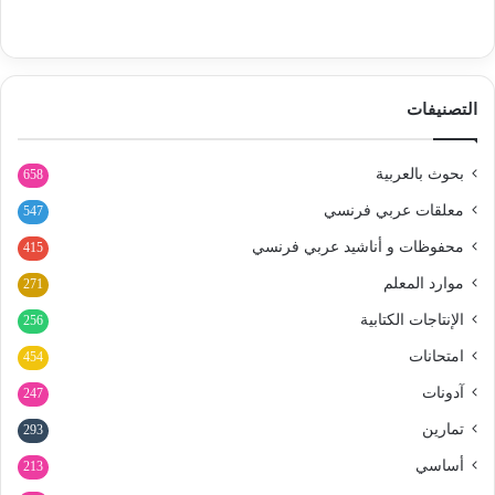
التصنيفات
بحوث بالعربية
658
معلقات عربي فرنسي
547
محفوظات و أناشيد عربي فرنسي
415
موارد المعلم
271
الإنتاجات الكتابية
256
امتحانات
454
آدونات
247
تمارين
293
أساسي
213