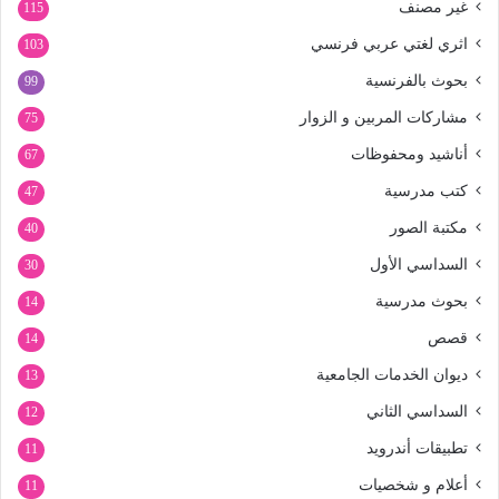
غير مصنف
115
اثري لغتي عربي فرنسي
103
بحوث بالفرنسية
99
مشاركات المربين و الزوار
75
أناشيد ومحفوظات
67
كتب مدرسية
47
مكتبة الصور
40
السداسي الأول
30
بحوث مدرسية
14
قصص
14
ديوان الخدمات الجامعية
13
السداسي الثاني
12
تطبيقات أندرويد
11
أعلام و شخصيات
11