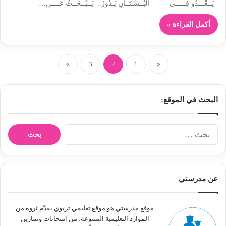
يَــعْـــدُو فِـــــي البُــسْـتَــانِ يَـدُورْ.. يَــبْــحَــثُ عَــــن…
أكمل القراءة »
»
3
2
1
«
البحث في الموقع:
ا
ل
ب
ح
ث
عن مدرستي
ع
ن
:
موقع مدرستي هو موقع تعليمي تربوي يقدّم ثروة من
الموارد التعليمية المتنوعة، من امتحانات وتمارين