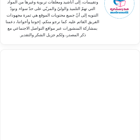
وتقييمات، إلى أناشيد ومعلّقات تربوية وغيرها من المواد
التي تهمّ التلميذ والوليّ والمربّي على حدّ سواء. ونودّ
التنويه إلى أنّ جميع محتويات الموقع هي ثمرة مجهودات
الفريق القائم عليه. كما نرجو منكم، إخوتنا وأخواتنا، دعمنا
بمشاركة المنشورات عبر مواقع التواصل الاجتماعي مع
ذكر المصدر، ولكم جزيل الشكر والتقدير.