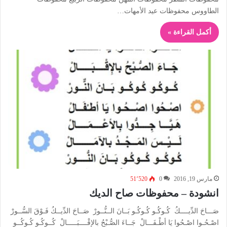
الطاووس محفوظات عيد الأمهات…
أكمل القراءة »
مارس 19, 2016
0
51٬520
انشودة – محفوظات صاح الديك
صَـــاحَ الدِّيــــكُ كُـوكُـو كُـوكُـو بَــانَ الــنُّــورْ صَــاحَ الدِّيــكُ فَـوْقَ السُّــورْ
اصْـحُـوا اصْـحُوا يَا أطْـفَـــالْ جَــاءَ الصُّـبْحُ بالإِقْــــبَـــــالْ كُــوكُـو كُـوكُــو