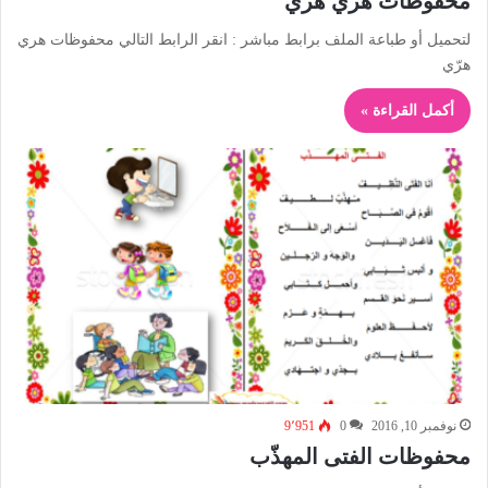
محفوظات هري هرّي
لتحميل أو طباعة الملف برابط مباشر : انقر الرابط التالي محفوظات هري
هرّي
أكمل القراءة »
نوفمبر 10, 2016
0
9٬951
محفوظات الفتى المهذّب