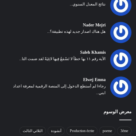
نتائج المعدل السنوي...
Nader Mejri
هل هناك اصدار جديد لهذه تطبيقة؟...
Saleh Khamis
الآية رقم ١١ بها خطأ لا تَسْمَعُ فِيها لاغِيَةً لقد ضمت التا...
Elwej Emna
رجاءا لم أستطع الدخول إلى المنصة الرقمية لمعرفة اعداد
ابني...
معرض الوسوم
3éme
poeme
Production écrite
أنشودة
الثلاثي الثالث