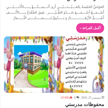
الحَوَاسُّ الخَمْسَةُ بِالعَــــيْـــنَــــيْـــنِ أَرَى أَتَــــمَــــتَّــــعْ بِــــــالأُذُنَـــــيْــــنِ
أَسْـــمَـــعْ أَسْــــمَــــعَ شَــــدْوَ الطَّــيْــــــر , نَقِيقَ الضِّفْدَعْ بِــــــالأَنْــــــفِ
أَشُــــــمُّ الأَزْهَـــــــــــــــارْ وَ يَـــــذُوقُ لِـــــــسَـــــانِــــي الثِّــــــمَارْ…
أكمل القراءة »
ديسمبر 25, 2016
0
14٬450
محفوظات مدرستي