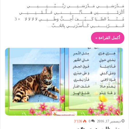
مَـــدْرَسَـــتِــــــي مَـــدْرَسَـــتِــــــي رَبَّــــــيْــــــتِـــــــنِــــــي
أَكْرَمْـــــــتِــــــــنِي هَـــــــذَّبْـــــــتِـــــــنـــِي عَـــلَّــمْــــتِــــــنِــــي
مُــــنْــــــذُ الصِّـــبَا كَـــــيْـــــفَ أُحِـــــبُّ وَطَـــــنِــــي لا لا لا لا × 3
غَــــمَـــــرْتِــــــنــــِي كَـــأُسـْرَتـِـــي بِالحُـــبِّ…
أكمل القراءة »
ديسمبر 17, 2016
0
3٬136