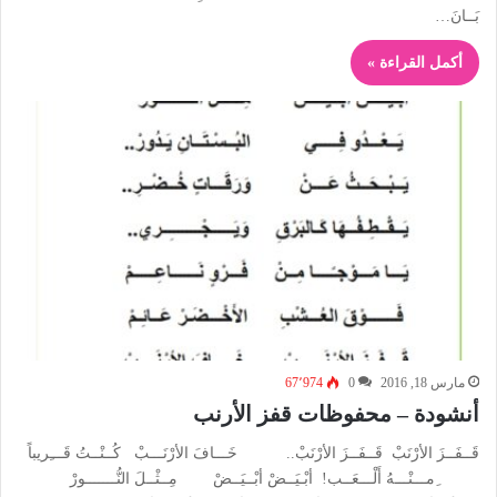
بَــانَ…
أكمل القراءة »
مارس 18, 2016
0
67٬974
أنشودة – محفوظات قفز الأرنب
قَــفَــزَ الأرْنَبْ قَــفَــزَ الأرْنَبْ.. خَـــافَ الأرْنَـــبْ كُــنْــتُ قَـــِريباً
ِمـــنْـــهُ أَلْـــعَــب! أبْـيَــضْ أبْــيَــضْ مِــثْــلَ النُّـــــــورْ