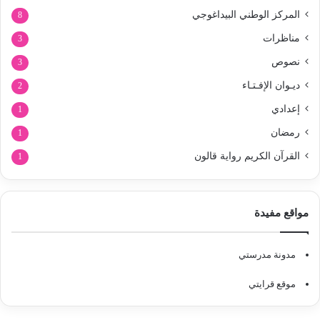
المركز الوطني البيداغوجي
8
مناظرات
3
نصوص
3
ديـوان الإفـتـاء
2
إعدادي
1
رمضان
1
القرآن الكريم رواية قالون
1
مواقع مفيدة
مدونة مدرستي
موقع قرايتي