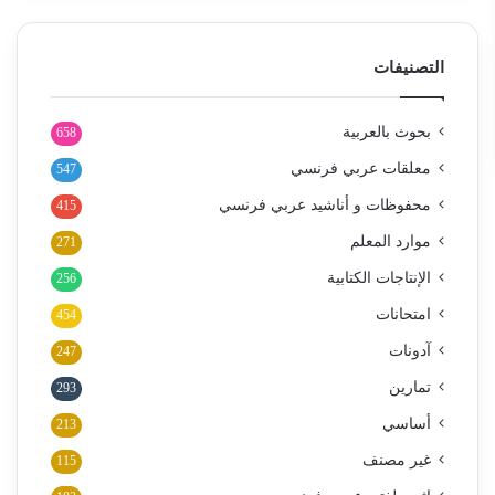
التصنيفات
بحوث بالعربية
658
معلقات عربي فرنسي
547
محفوظات و أناشيد عربي فرنسي
415
موارد المعلم
271
الإنتاجات الكتابية
256
امتحانات
454
آدونات
247
تمارين
293
أساسي
213
غير مصنف
115