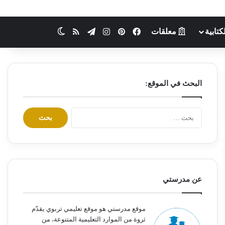
كتابية
معلقات
فيسبوك
بينتيريست
انستقرام
تيلقرام
ملخص الموقع RSS
الوضع المظلم
البحث في الموقع:
ا
ل
ب
ح
ث
ع
ن
عن مدرستي
:
موقع مدرستي هو موقع تعليمي تربوي يقدّم
ثروة من الموارد التعليمية المتنوعة، من