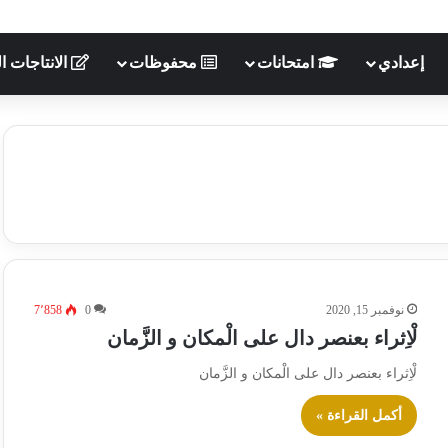
إعدادي
امتحانات
محفوظات
الانتاجات ال
نوفمبر 15, 2020
0
7٬858
لْاِثراء بعنصر دال على الْمكان و الزَّمان
لْاِثراء بعنصر دال على الْمكان و الزَّمان
أكمل القراءة »