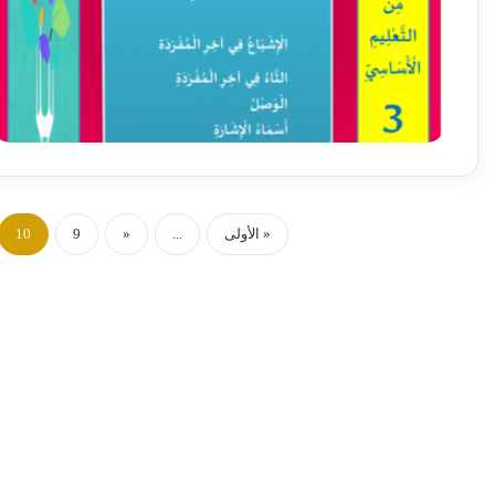
« الأولى
...
«
9
10