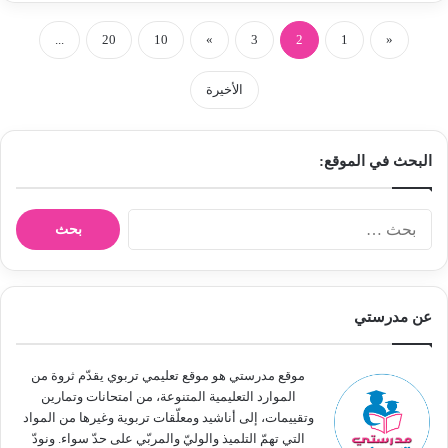
...
20
10
»
3
2
1
«
الأخيرة
البحث في الموقع:
ا
ل
ب
ح
ث
عن مدرستي
ع
ن
:
موقع مدرستي هو موقع تعليمي تربوي يقدّم ثروة من
الموارد التعليمية المتنوعة، من امتحانات وتمارين
وتقييمات، إلى أناشيد ومعلّقات تربوية وغيرها من المواد
التي تهمّ التلميذ والوليّ والمربّي على حدّ سواء. ونودّ