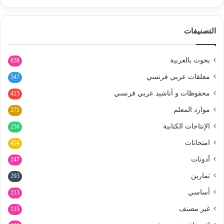
التصنيفات
بحوث بالعربية
658
معلقات عربي فرنسي
547
محفوظات و أناشيد عربي فرنسي
415
موارد المعلم
271
الإنتاجات الكتابية
256
امتحانات
454
آدونات
247
تمارين
293
أساسي
213
غير مصنف
115