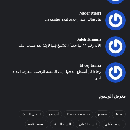
Nader Mejri
هل هناك اصدار جديد لهذه تطبيقة؟...
Saleh Khamis
الآية رقم ١١ بها خطأ لا تَسْمَعُ فِيها لاغِيَةً لقد ضمت التا...
Elwej Emna
رجاءا لم أستطع الدخول إلى المنصة الرقمية لمعرفة اعداد
ابني...
معرض الوسوم
3éme
poeme
Production écrite
أنشودة
الثلاثي الثالث
السنة الأولى
السنة الاولى
السنة الثالثة
السنة الثانية