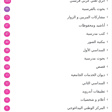
اثري لغتي عربي فرنسي
103
بحوث بالفرنسية
99
مشاركات المربين و الزوار
75
أناشيد ومحفوظات
67
كتب مدرسية
47
مكتبة الصور
40
السداسي الأول
30
بحوث مدرسية
14
قصص
14
ديوان الخدمات الجامعية
13
السداسي الثاني
12
تطبيقات أندرويد
11
أعلام و شخصيات
11
المركز الوطني البيداغوجي
8