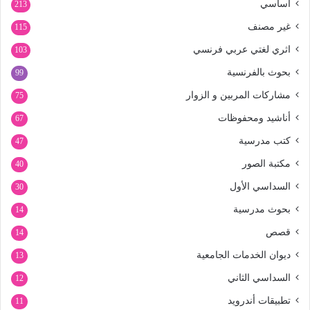
أساسي
213
غير مصنف
115
اثري لغتي عربي فرنسي
103
بحوث بالفرنسية
99
مشاركات المربين و الزوار
75
أناشيد ومحفوظات
67
كتب مدرسية
47
مكتبة الصور
40
السداسي الأول
30
بحوث مدرسية
14
قصص
14
ديوان الخدمات الجامعية
13
السداسي الثاني
12
تطبيقات أندرويد
11