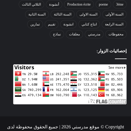
3éme
poeme
Production écrite
أنشودة
الثلاثي الثالث
السنة الأولى
السنة الاولى
السنة الثالثة
السنة الثانية
السنة الرابعة
انتاج كتابي
انشودة
تقييم
تمارين
محفوظات
مدرستي
معلقات
نماذج
إحصائيات الزوار:
Copyright © موقع مدرستي 2026 | جميع الحقوق محفوظة لدى