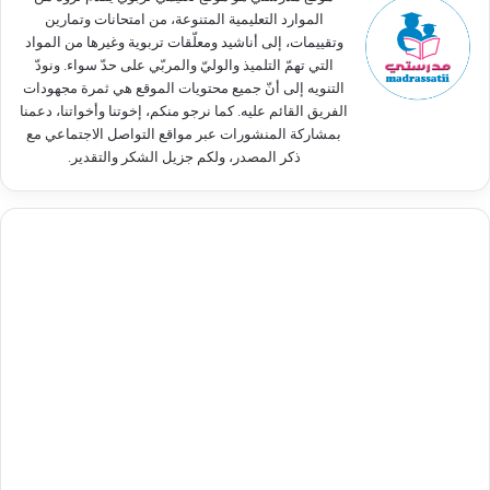
الموارد التعليمية المتنوعة، من امتحانات وتمارين
وتقييمات، إلى أناشيد ومعلّقات تربوية وغيرها من المواد
التي تهمّ التلميذ والوليّ والمربّي على حدّ سواء. ونودّ
التنويه إلى أنّ جميع محتويات الموقع هي ثمرة مجهودات
الفريق القائم عليه. كما نرجو منكم، إخوتنا وأخواتنا، دعمنا
بمشاركة المنشورات عبر مواقع التواصل الاجتماعي مع
ذكر المصدر، ولكم جزيل الشكر والتقدير.