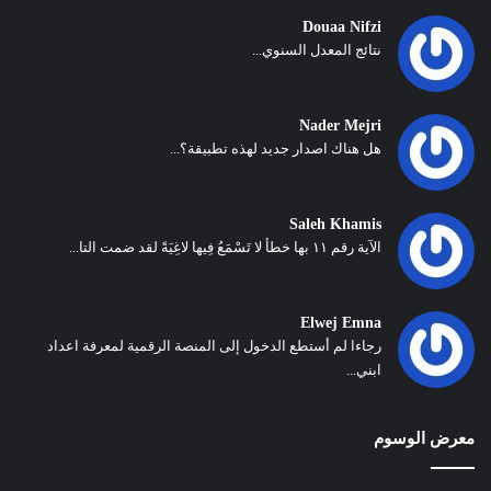
Douaa Nifzi
نتائج المعدل السنوي...
Nader Mejri
هل هناك اصدار جديد لهذه تطبيقة؟...
Saleh Khamis
الآية رقم ١١ بها خطأ لا تَسْمَعُ فِيها لاغِيَةً لقد ضمت التا...
Elwej Emna
رجاءا لم أستطع الدخول إلى المنصة الرقمية لمعرفة اعداد
ابني...
معرض الوسوم