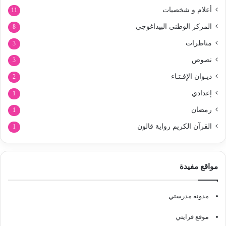
أعلام و شخصيات
11
المركز الوطني البيداغوجي
8
مناظرات
3
نصوص
3
ديـوان الإفـتـاء
2
إعدادي
1
رمضان
1
القرآن الكريم رواية قالون
1
مواقع مفيدة
مدونة مدرستي
موقع قرايتي