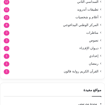
السداسي الثاني
12
تطبيقات أندرويد
11
أعلام و شخصيات
11
المركز الوطني البيداغوجي
8
مناظرات
3
نصوص
3
ديـوان الإفـتـاء
2
إعدادي
1
رمضان
1
القرآن الكريم رواية قالون
1
مواقع مفيدة
مدونة مدرستي