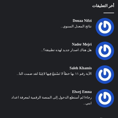
أخر التعليقات
Douaa Nifzi
نتائج المعدل السنوي...
Nader Mejri
هل هناك اصدار جديد لهذه تطبيقة؟...
Saleh Khamis
الآية رقم ١١ بها خطأ لا تَسْمَعُ فِيها لاغِيَةً لقد ضمت التا...
Elwej Emna
رجاءا لم أستطع الدخول إلى المنصة الرقمية لمعرفة اعداد
ابني...