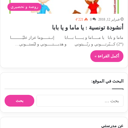
روضة و تحضيري
فبراير 12, 2018
0
4٬221
أنشودة تونسية : يا ماما و يا بابا
ماما و بابا يا مـــــاما و يــــــا بــــابا إنــتـــــوما عزاز عليّــــــــــا
(*2) كـــبّرتــــوني و ربّـــيتوني و هذبــــتـــــوني و لبّستـــوني…
أكمل القراءة »
البحث في الموقع:
ا
ل
ب
ح
ث
عن مدرستي
ع