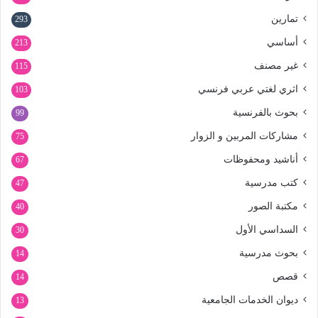
تمارين
293
أساسي
213
غير مصنف
115
اثري لغتي عربي فرنسي
103
بحوث بالفرنسية
99
مشاركات المربين و الزوار
75
أناشيد ومحفوظات
67
كتب مدرسية
47
مكتبة الصور
40
السداسي الأول
30
بحوث مدرسية
14
قصص
14
ديوان الخدمات الجامعية
13