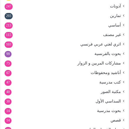
آدونات
247
تمارين
293
أساسي
213
غير مصنف
115
اثري لغتي عربي فرنسي
103
بحوث بالفرنسية
99
مشاركات المربين و الزوار
75
أناشيد ومحفوظات
67
كتب مدرسية
47
مكتبة الصور
40
السداسي الأول
30
بحوث مدرسية
14
قصص
14