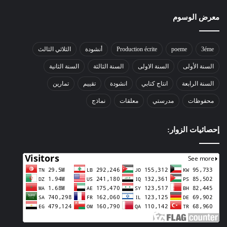
معرض الوسوم
3éme
poeme
Production écrite
أنشودة
الثلاثي الثالث
السنة الأولى
السنة الاولى
السنة الثالثة
السنة الثانية
السنة الرابعة
انتاج كتابي
انشودة
تقييم
تمارين
محفوظات
مدرستي
معلقات
نماذج
إحصائيات الزوار: