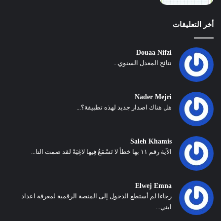
أخر التعليقات
Douaa Nifzi
نتائج المعدل السنوي...
Nader Mejri
هل هناك اصدار جديد لهذه تطبيقة؟...
Saleh Khamis
الآية رقم ١١ بها خطأ لا تَسْمَعُ فِيها لاغِيَةً لقد ضمت التا...
Elwej Emna
رجاءا لم أستطع الدخول إلى المنصة الرقمية لمعرفة اعداد
ابني...