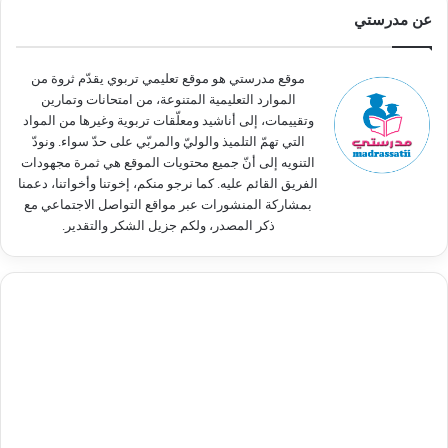
ث
عن مدرستي
ع
ن
:
موقع مدرستي هو موقع تعليمي تربوي يقدّم ثروة من
الموارد التعليمية المتنوعة، من امتحانات وتمارين
وتقييمات، إلى أناشيد ومعلّقات تربوية وغيرها من المواد
التي تهمّ التلميذ والوليّ والمربّي على حدّ سواء. ونودّ
التنويه إلى أنّ جميع محتويات الموقع هي ثمرة مجهودات
الفريق القائم عليه. كما نرجو منكم، إخوتنا وأخواتنا، دعمنا
بمشاركة المنشورات عبر مواقع التواصل الاجتماعي مع
ذكر المصدر، ولكم جزيل الشكر والتقدير.