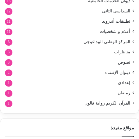
ديوان الخدمات الجامعية
13
السداسي الثاني
12
تطبيقات أندرويد
11
أعلام و شخصيات
11
المركز الوطني البيداغوجي
8
مناظرات
3
نصوص
3
ديـوان الإفـتـاء
2
إعدادي
1
رمضان
1
القرآن الكريم رواية قالون
1
مواقع مفيدة