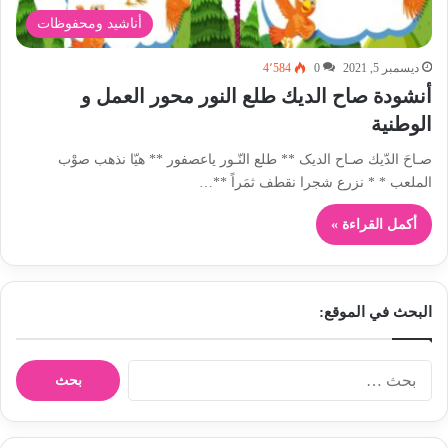
أناشيد ومحفوظات
ديسمبر 5, 2021
0
4٬584
أنشودة صاح الديك طلع النور محور العمل و
الوطنية
صـاحَ الدّيك صـاح الدیک ** طلع النّـور ياعصفور ** هيّا نذهب صوْب
الملعب * * نزرع شجرا نقطف ثمَراً **…
أكمل القراءة »
البحث في الموقع:
ا
ل
ب
ح