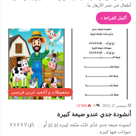
أطفال في عمر الأزهار ما…
أكمل القراءة »
محفوظات و أناشيد عربي فرنسي
ديسمبر 12, 2024
0
14٬666
أنشودة جدي عندو ضيعة كبيرة
أنشودة ضيعة جدي جَدِّي عَنْدُه ضَيْعَة كِبِيرَة إيّ إيّ أُو … (أوْ) لاَ لاَ لاَ لاَ لاَ
حيوانات فيها كثيرة…