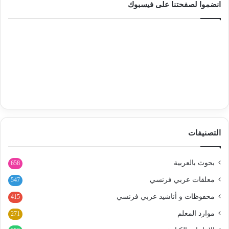
انضموا لصفحتنا على فيسبوك
التصنيفات
بحوث بالعربية
658
معلقات عربي فرنسي
547
محفوظات و أناشيد عربي فرنسي
415
موارد المعلم
271