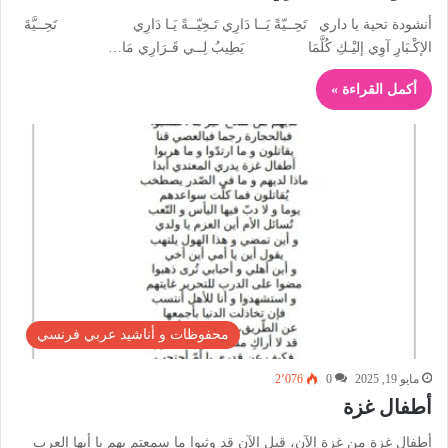
أنشودة تحية يا داري تَحِــيّةً يَــا دَارِي تَـحِيّــةً يَـا دَارِي تَحِــيَّةَ
الإكْـبَارِ آوِي إليْـكِ كُلَّمَا يَطِيبُ لِــي قَـرَارِي مَا…
أكمل القراءة »
محفوظات و أناشيد عربي فرنسي
مايو 19, 2025
0
2٬076
أطفال غزة
أطفال غزة من غزة الآن، قبل الآن قد وثبوا ما سمعتم بهم يا أيها العرب