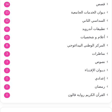
قصص
14
ديوان الخدمات الجامعية
13
السداسي الثاني
12
تطبيقات أندرويد
11
أعلام و شخصيات
11
المركز الوطني البيداغوجي
8
مناظرات
3
نصوص
3
ديـوان الإفـتـاء
2
إعدادي
1
رمضان
1
القرآن الكريم رواية قالون
1