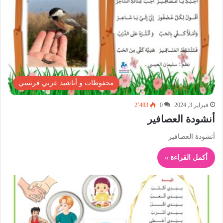
محفوظات و أناشيد عربي فرنسي
فبراير 3, 2024
0
2٬493
أنشودة العصافير
أنشودة العصافير
أكمل القراءة »