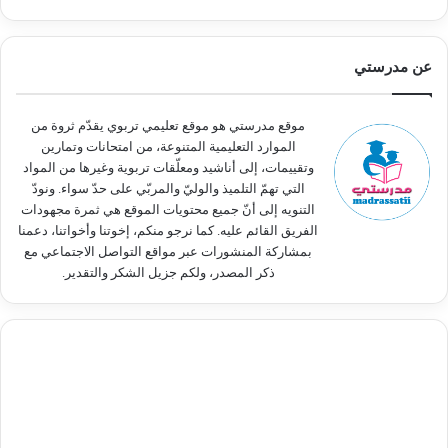
ب
ح
ث
عن مدرستي
ع
ن
:
موقع مدرستي هو موقع تعليمي تربوي يقدّم ثروة من
الموارد التعليمية المتنوعة، من امتحانات وتمارين
وتقييمات، إلى أناشيد ومعلّقات تربوية وغيرها من المواد
التي تهمّ التلميذ والوليّ والمربّي على حدّ سواء. ونودّ
التنويه إلى أنّ جميع محتويات الموقع هي ثمرة مجهودات
الفريق القائم عليه. كما نرجو منكم، إخوتنا وأخواتنا، دعمنا
بمشاركة المنشورات عبر مواقع التواصل الاجتماعي مع
ذكر المصدر، ولكم جزيل الشكر والتقدير.