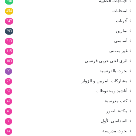
الإنتاجات الكتابية
256
امتحانات
454
آدونات
247
تمارين
293
أساسي
213
غير مصنف
115
اثري لغتي عربي فرنسي
103
بحوث بالفرنسية
99
مشاركات المربين و الزوار
75
أناشيد ومحفوظات
67
كتب مدرسية
47
مكتبة الصور
40
السداسي الأول
30
بحوث مدرسية
14