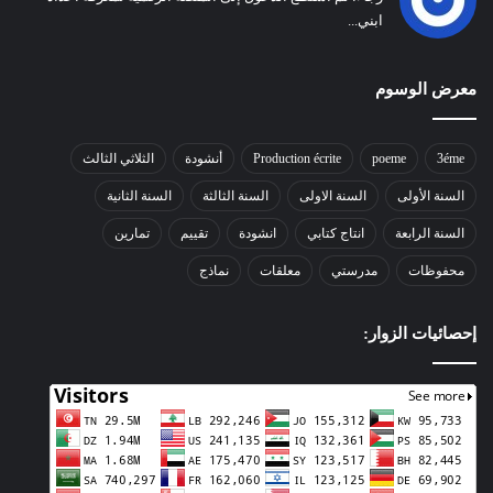
ابني...
معرض الوسوم
3éme
poeme
Production écrite
أنشودة
الثلاثي الثالث
السنة الأولى
السنة الاولى
السنة الثالثة
السنة الثانية
السنة الرابعة
انتاج كتابي
انشودة
تقييم
تمارين
محفوظات
مدرستي
معلقات
نماذج
إحصائيات الزوار: