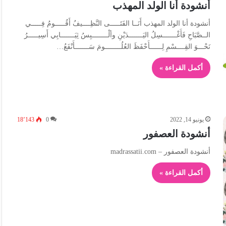
أنشودة أنا الولد المهذب
أنشودة أنا الولد المهذب أَنَــا الفَتَـــــى النَّظِــــيفُ أَقُـــــومُ فِـــــي
الــصَّبَاحِ فَأَغْـــــــسِلُ اليَـــــــدَيْنِ وألْــــــــبِسُ ثِيَـــــــابِي أَسِيـــــرُ
نَحْـــوَ القِــــسْمِ لِــــــأَحْفَظَ العُلُــــــــومَ سَـــــــأَنْفَعُ…
أكمل القراءة »
يونيو 14, 2022
0
18٬143
أنشودة العصفور
أنشودة العصفور – madrassatii.com
أكمل القراءة »