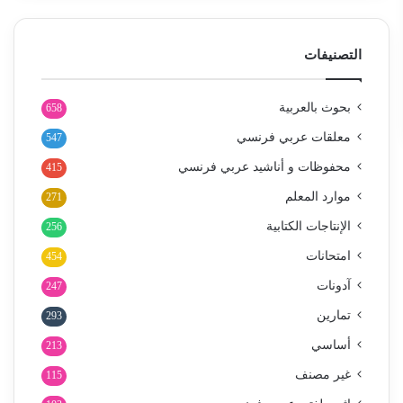
التصنيفات
بحوث بالعربية
658
معلقات عربي فرنسي
547
محفوظات و أناشيد عربي فرنسي
415
موارد المعلم
271
الإنتاجات الكتابية
256
امتحانات
454
آدونات
247
تمارين
293
أساسي
213
غير مصنف
115