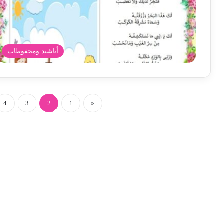
أناشيد ومحفوظات
4
3
2
1
«