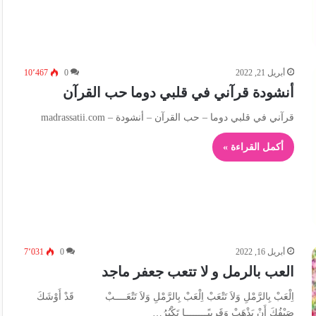
أبريل 21, 2022
0
10٬467
أنشودة قرآني في قلبي دوما حب القرآن
قرآني في قلبي دوما – حب القرآن – أنشودة – madrassatii.com
أكمل القراءة »
أبريل 16, 2022
0
7٬031
العب بالرمل و لا تتعب جعفر ماجد
اِلْعَبْ بِالرَّمْلِ وَلاَ تَتْعَبْ اِلْعَبْ بِالرَّمْلِ وَلاَ تَتْعَــــبْ قَدْ أَوْشَكَ
صَيْفُكَ أَنْ يَذْهَبْ وَقَرِيبًــــــــا تَكْبُرُ…