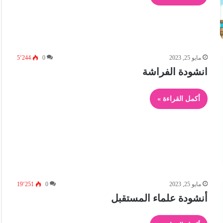
مايو 25, 2023
0
5٬244
انشودة الفراشة
أكمل القراءة »
مايو 25, 2023
0
19٬251
أنشودة علماء المستقبل