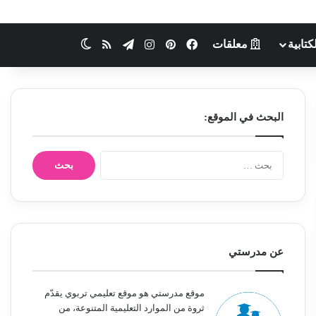
كتابية
معلقات
فيسبوك
بينتيريست
انستقرام
تيلقرام
ملخص الموقع RSS
الوضع المظلم
البحث في الموقع:
ا
ل
ب
ح
ث
ع
ن
عن مدرستي
:
موقع مدرستي هو موقع تعليمي تربوي يقدّم
ثروة من الموارد التعليمية المتنوعة، من