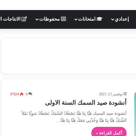
إعدادي
امتحانات
محفوظات
الانتاجات ال
نوفمبر 13, 2023
0
8٬824
أنشودة صيد السمك السنة الاولى
أنشودة صيد السمك هَيَّا بِنَا هَيَّا نَصْطَادُ السَّمَكْ نَصْطَادُ سَوِيَّا نَمْلأ
الشَّبَكْ هَيَّا بِنَا هَيَّا وَخُذْنِي مَعَكْ هَيَّا بِنَا هَيَّا…
أكمل القراءة »