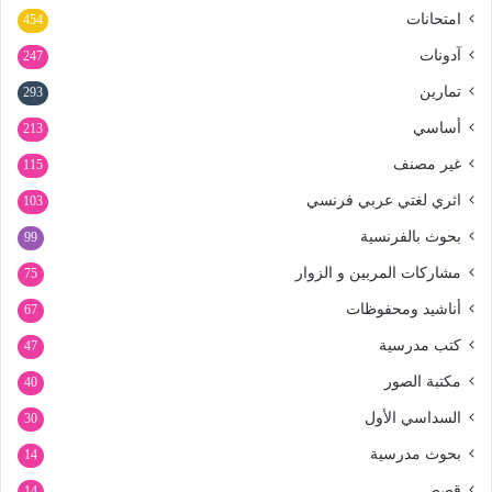
امتحانات
454
آدونات
247
تمارين
293
أساسي
213
غير مصنف
115
اثري لغتي عربي فرنسي
103
بحوث بالفرنسية
99
مشاركات المربين و الزوار
75
أناشيد ومحفوظات
67
كتب مدرسية
47
مكتبة الصور
40
السداسي الأول
30
بحوث مدرسية
14
قصص
14