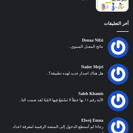
أخر التعليقات
Douaa Nifzi
نتائج المعدل السنوي...
Nader Mejri
هل هناك اصدار جديد لهذه تطبيقة؟...
Saleh Khamis
الآية رقم ١١ بها خطأ لا تَسْمَعُ فِيها لاغِيَةً لقد ضمت التا...
Elwej Emna
رجاءا لم أستطع الدخول إلى المنصة الرقمية لمعرفة اعداد