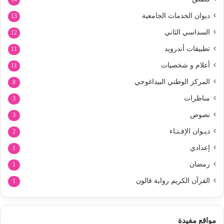
ديوان الخدمات الجامعية
13
السداسي الثاني
12
تطبيقات أندرويد
11
أعلام و شخصيات
11
المركز الوطني البيداغوجي
8
مناظرات
3
نصوص
3
ديـوان الإفـتـاء
2
إعدادي
1
رمضان
1
القرآن الكريم رواية قالون
1
مواقع مفيدة