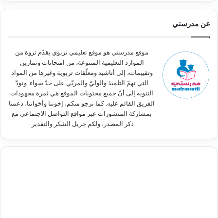
ح
ث
عن مدرستي
ع
ن
:
موقع مدرستي هو موقع تعليمي تربوي يقدّم ثروة من
الموارد التعليمية المتنوعة، من امتحانات وتمارين
وتقييمات، إلى أناشيد ومعلّقات تربوية وغيرها من المواد
التي تهمّ التلميذ والوليّ والمربّي على حدّ سواء. ونودّ
التنويه إلى أنّ جميع محتويات الموقع هي ثمرة مجهودات
الفريق القائم عليه. كما نرجو منكم، إخوتنا وأخواتنا، دعمنا
بمشاركة المنشورات عبر مواقع التواصل الاجتماعي مع
ذكر المصدر، ولكم جزيل الشكر والتقدير.