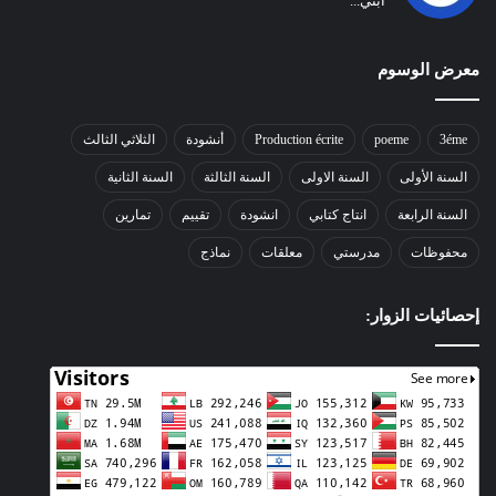
ابني...
معرض الوسوم
3éme
poeme
Production écrite
أنشودة
الثلاثي الثالث
السنة الأولى
السنة الاولى
السنة الثالثة
السنة الثانية
السنة الرابعة
انتاج كتابي
انشودة
تقييم
تمارين
محفوظات
مدرستي
معلقات
نماذج
إحصائيات الزوار: