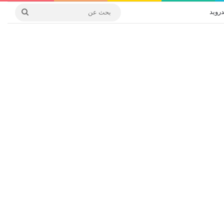
درويد
بحث
عن