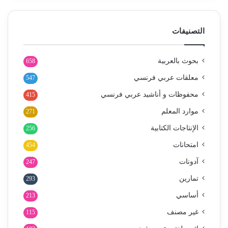
التصنيفات
بحوث بالعربية
658
معلقات عربي فرنسي
547
محفوظات و أناشيد عربي فرنسي
415
موارد المعلم
271
الإنتاجات الكتابية
256
امتحانات
454
آدونات
247
تمارين
293
أساسي
213
غير مصنف
115