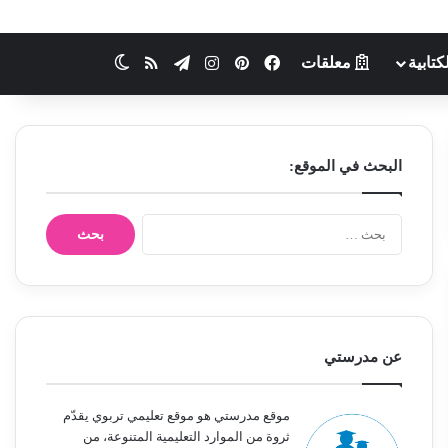
كتابية
معلقات
فيسبوك
بينتيريست
انستقرام
تيلقرام
ملخص الموقع RSS
الوضع المظلم
البحث في الموقع:
ا
ل
ب
ح
ث
ع
ن
عن مدرستي
:
موقع مدرستي هو موقع تعليمي تربوي يقدّم
ثروة من الموارد التعليمية المتنوعة، من