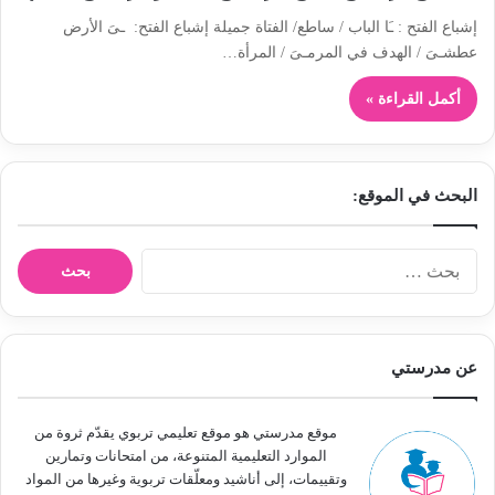
إشباع الفتح : ـَﺎ الباب / ساطع/ الفتاة جميلة إشباع الفتح: ـىَ الأرض
عطشـىَ / الهدف في المرمـىَ / المرأة…
أكمل القراءة »
البحث في الموقع:
ا
ل
ب
ح
ث
عن مدرستي
ع
ن
:
موقع مدرستي هو موقع تعليمي تربوي يقدّم ثروة من
الموارد التعليمية المتنوعة، من امتحانات وتمارين
وتقييمات، إلى أناشيد ومعلّقات تربوية وغيرها من المواد