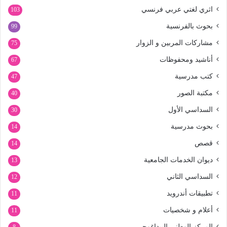
اثري لغتي عربي فرنسي
103
بحوث بالفرنسية
99
مشاركات المربين و الزوار
75
أناشيد ومحفوظات
67
كتب مدرسية
47
مكتبة الصور
40
السداسي الأول
30
بحوث مدرسية
14
قصص
14
ديوان الخدمات الجامعية
13
السداسي الثاني
12
تطبيقات أندرويد
11
أعلام و شخصيات
11
المركز الوطني البيداغوجي