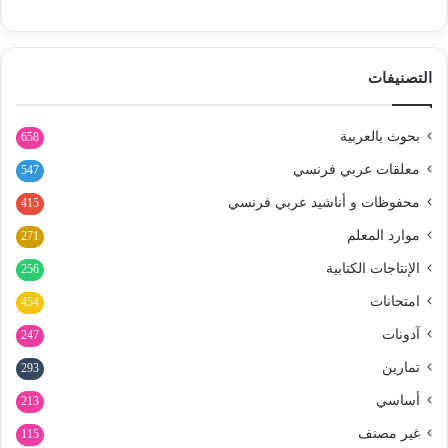
التصنيفات
بحوث بالعربية
658
معلقات عربي فرنسي
547
محفوظات و أناشيد عربي فرنسي
415
موارد المعلم
271
الإنتاجات الكتابية
256
امتحانات
454
آدونات
247
تمارين
293
أساسي
213
غير مصنف
115