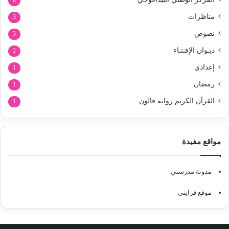
8
مناظرات
3
نصوص
3
ديـوان الإفـتـاء
2
إعدادي
1
رمضان
1
القرآن الكريم رواية قالون
1
مواقع مفيدة
مدونة مدرستي
موقع قرايتي