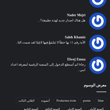
Nader Mejri
هل هناك اصدار جديد لهذه تطبيقة؟...
Saleh Khamis
الآية رقم ١١ بها خطأ لا تَسْمَعُ فِيها لاغِيَةً لقد ضمت التا...
Elwej Emna
رجاءا لم أستطع الدخول إلى المنصة الرقمية لمعرفة اعداد
ابني...
معرض الوسوم
3éme
poeme
Production écrite
أنشودة
الثلاثي الثالث
السنة الأولى
السنة الاولى
السنة الثالثة
السنة الثانية