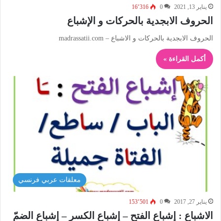
يناير 13, 2021
0
16٬316
الحروف الابجدية بالحركات و الإشباع
الحروف الابجدية بالحركات و الاشباع – madrassatii.com
أكمل القراءة »
معلقات عربي فرنسي
يناير 27, 2017
0
153٬501
الاشباع : إشباع الفتح – إشباع الكسر – إشباع الضمّ