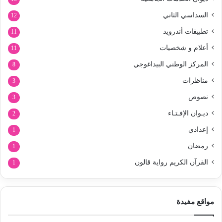
السداسي الثاني
12
تطبيقات أندرويد
11
أعلام و شخصيات
11
المركز الوطني البيداغوجي
8
مناظرات
3
نصوص
3
ديـوان الإفـتـاء
2
إعدادي
1
رمضان
1
القرآن الكريم رواية قالون
1
مواقع مفيدة