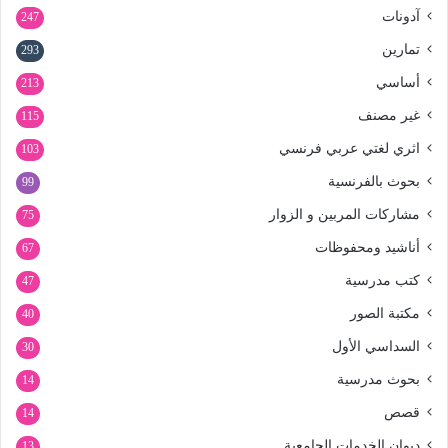
آدونات
247
تمارين
293
أساسي
213
غير مصنف
115
اثري لغتي عربي فرنسي
103
بحوث بالفرنسية
99
مشاركات المربين و الزوار
75
أناشيد ومحفوظات
67
كتب مدرسية
47
مكتبة الصور
40
السداسي الأول
30
بحوث مدرسية
14
قصص
14
ديوان الخدمات الجامعية
13