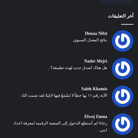
أخر التعليقات
Douaa Nifzi
نتائج المعدل السنوي...
Nader Mejri
هل هناك اصدار جديد لهذه تطبيقة؟...
Saleh Khamis
الآية رقم ١١ بها خطأ لا تَسْمَعُ فِيها لاغِيَةً لقد ضمت التا...
Elwej Emna
رجاءا لم أستطع الدخول إلى المنصة الرقمية لمعرفة اعداد
ابني...