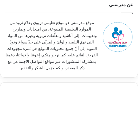
ث
عن مدرستي
ع
ن
:
موقع مدرستي هو موقع تعليمي تربوي يقدّم ثروة من
الموارد التعليمية المتنوعة، من امتحانات وتمارين
وتقييمات، إلى أناشيد ومعلّقات تربوية وغيرها من المواد
التي تهمّ التلميذ والوليّ والمربّي على حدّ سواء. ونودّ
التنويه إلى أنّ جميع محتويات الموقع هي ثمرة مجهودات
الفريق القائم عليه. كما نرجو منكم، إخوتنا وأخواتنا، دعمنا
بمشاركة المنشورات عبر مواقع التواصل الاجتماعي مع
ذكر المصدر، ولكم جزيل الشكر والتقدير.