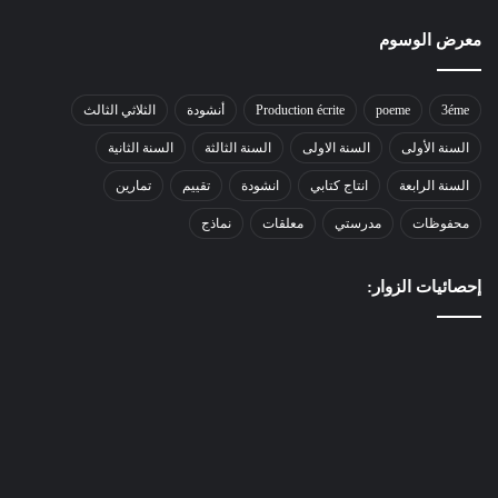
معرض الوسوم
3éme
poeme
Production écrite
أنشودة
الثلاثي الثالث
السنة الأولى
السنة الاولى
السنة الثالثة
السنة الثانية
السنة الرابعة
انتاج كتابي
انشودة
تقييم
تمارين
محفوظات
مدرستي
معلقات
نماذج
إحصائيات الزوار: