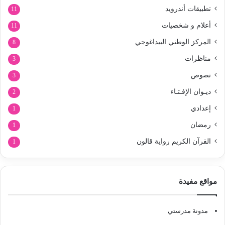
تطبيقات أندرويد
11
أعلام و شخصيات
11
المركز الوطني البيداغوجي
8
مناظرات
3
نصوص
3
ديـوان الإفـتـاء
2
إعدادي
1
رمضان
1
القرآن الكريم رواية قالون
1
مواقع مفيدة
مدونة مدرستي