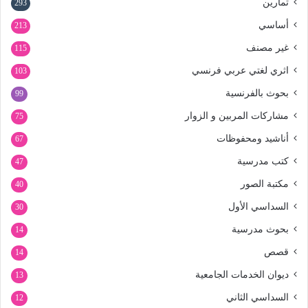
تمارين
293
أساسي
213
غير مصنف
115
اثري لغتي عربي فرنسي
103
بحوث بالفرنسية
99
مشاركات المربين و الزوار
75
أناشيد ومحفوظات
67
كتب مدرسية
47
مكتبة الصور
40
السداسي الأول
30
بحوث مدرسية
14
قصص
14
ديوان الخدمات الجامعية
13
السداسي الثاني
12