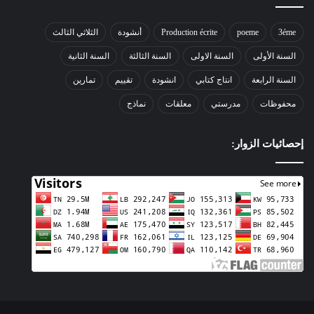
3éme
poeme
Production écrite
أنشودة
الثلاثي الثالث
السنة الأولى
السنة الاولى
السنة الثالثة
السنة الثانية
السنة الرابعة
انتاج كتابي
انشودة
تقييم
تمارين
محفوظات
مدرستي
معلقات
نماذج
إحصائيات الزوار: