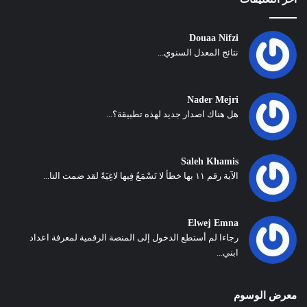
Douaa Nifzi
نتائج المعدل السنوي...
Nader Mejri
هل هناك اصدار جديد لهذه تطبيقة؟...
Saleh Khamis
الآية رقم ١١ بها خطأ لا تَسْمَعُ فِيها لاغِيَةً لقد ضمت التا...
Elwej Emna
رجاءا لم أستطع الدخول إلى المنصة الرقمية لمعرفة اعداد
ابني...
معرض الوسوم