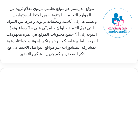
:
موقع مدرستي هو موقع تعليمي تربوي يقدّم ثروة من
الموارد التعليمية المتنوعة، من امتحانات وتمارين
وتقييمات، إلى أناشيد ومعلّقات تربوية وغيرها من المواد
التي تهمّ التلميذ والوليّ والمربّي على حدّ سواء. ونودّ
التنويه إلى أنّ جميع محتويات الموقع هي ثمرة مجهودات
الفريق القائم عليه. كما نرجو منكم، إخوتنا وأخواتنا، دعمنا
بمشاركة المنشورات عبر مواقع التواصل الاجتماعي مع
ذكر المصدر، ولكم جزيل الشكر والتقدير.