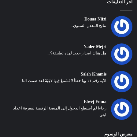
أخر التعليقات
Douaa Nifzi
نتائج المعدل السنوي...
Nader Mejri
هل هناك اصدار جديد لهذه تطبيقة؟...
Saleh Khamis
الآية رقم ١١ بها خطأ لا تَسْمَعُ فِيها لاغِيَةً لقد ضمت التا...
Elwej Emna
رجاءا لم أستطع الدخول إلى المنصة الرقمية لمعرفة اعداد
ابني...
معرض الوسوم