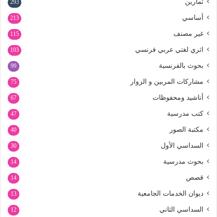
تمارين
293
أساسي
213
غير مصنف
115
اثري لغتي عربي فرنسي
103
بحوث بالفرنسية
99
مشاركات المربين و الزوار
75
أناشيد ومحفوظات
67
كتب مدرسية
47
مكتبة الصور
40
السداسي الأول
30
بحوث مدرسية
14
قصص
14
ديوان الخدمات الجامعية
13
السداسي الثاني
12