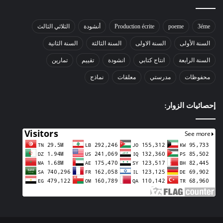
3éme
poeme
Production écrite
أنشودة
الثلاثي الثالث
السنة الأولى
السنة الاولى
السنة الثالثة
السنة الثانية
السنة الرابعة
انتاج كتابي
انشودة
تقييم
تمارين
محفوظات
مدرستي
معلقات
نماذج
إحصائيات الزوار: