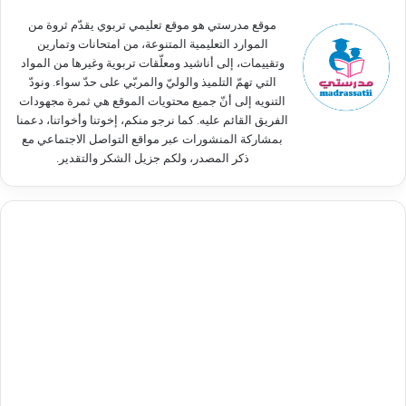
:
موقع مدرستي هو موقع تعليمي تربوي يقدّم ثروة من
الموارد التعليمية المتنوعة، من امتحانات وتمارين
وتقييمات، إلى أناشيد ومعلّقات تربوية وغيرها من المواد
التي تهمّ التلميذ والوليّ والمربّي على حدّ سواء. ونودّ
التنويه إلى أنّ جميع محتويات الموقع هي ثمرة مجهودات
الفريق القائم عليه. كما نرجو منكم، إخوتنا وأخواتنا، دعمنا
بمشاركة المنشورات عبر مواقع التواصل الاجتماعي مع
ذكر المصدر، ولكم جزيل الشكر والتقدير.