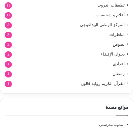
تطبيقات أندرويد
11
أعلام و شخصيات
11
المركز الوطني البيداغوجي
8
مناظرات
3
نصوص
3
ديـوان الإفـتـاء
2
إعدادي
1
رمضان
1
القرآن الكريم رواية قالون
1
مواقع مفيدة
مدونة مدرستي