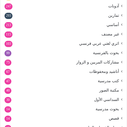
آدونات
247
تمارين
293
أساسي
213
غير مصنف
115
اثري لغتي عربي فرنسي
103
بحوث بالفرنسية
99
مشاركات المربين و الزوار
75
أناشيد ومحفوظات
67
كتب مدرسية
47
مكتبة الصور
40
السداسي الأول
30
بحوث مدرسية
14
قصص
14