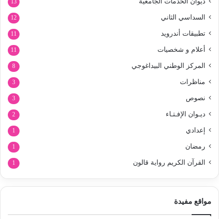
ديوان الخدمات الجامعية
13
السداسي الثاني
12
تطبيقات أندرويد
11
أعلام و شخصيات
11
المركز الوطني البيداغوجي
8
مناظرات
3
نصوص
3
ديـوان الإفـتـاء
2
إعدادي
1
رمضان
1
القرآن الكريم رواية قالون
1
مواقع مفيدة