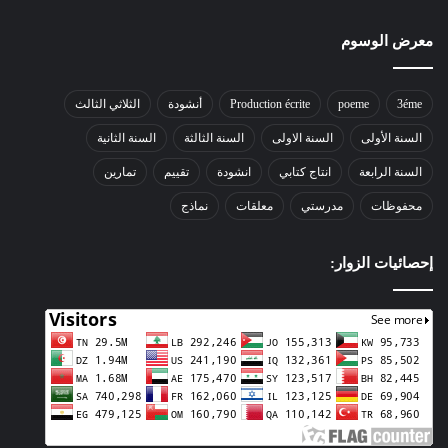
معرض الوسوم
3éme
poeme
Production écrite
أنشودة
الثلاثي الثالث
السنة الأولى
السنة الاولى
السنة الثالثة
السنة الثانية
السنة الرابعة
انتاج كتابي
انشودة
تقييم
تمارين
محفوظات
مدرستي
معلقات
نماذج
إحصائيات الزوار: