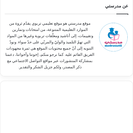
ث
عن مدرستي
ع
ن
:
موقع مدرستي هو موقع تعليمي تربوي يقدّم ثروة من
الموارد التعليمية المتنوعة، من امتحانات وتمارين
وتقييمات، إلى أناشيد ومعلّقات تربوية وغيرها من المواد
التي تهمّ التلميذ والوليّ والمربّي على حدّ سواء. ونودّ
التنويه إلى أنّ جميع محتويات الموقع هي ثمرة مجهودات
الفريق القائم عليه. كما نرجو منكم، إخوتنا وأخواتنا، دعمنا
بمشاركة المنشورات عبر مواقع التواصل الاجتماعي مع
ذكر المصدر، ولكم جزيل الشكر والتقدير.