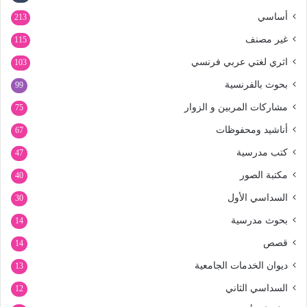
أساسي
213
غير مصنف
115
اثري لغتي عربي فرنسي
103
بحوث بالفرنسية
99
مشاركات المربين و الزوار
75
أناشيد ومحفوظات
67
كتب مدرسية
47
مكتبة الصور
40
السداسي الأول
30
بحوث مدرسية
14
قصص
14
ديوان الخدمات الجامعية
13
السداسي الثاني
12