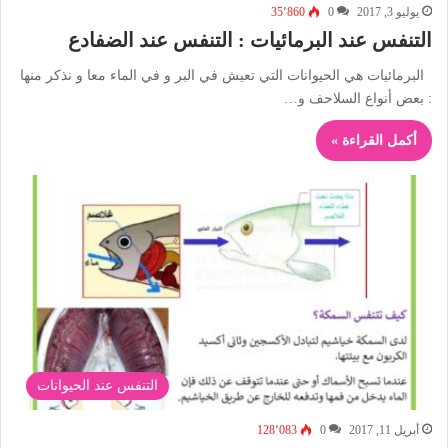
يوليو 3, 2017
0
35٬860
التنفس عند البرمائيات : التنفس عند الضفادع
البرمائيات هي الحيوانات التي تعيش في البر و في الماء معا و نذكر منها
: بعض أنواع السلاحف و…
أكمل القراءة »
التنفس عند الحيوانات
أبريل 11, 2017
0
128٬083