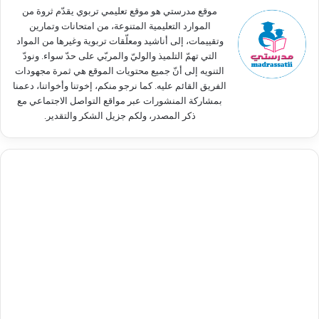
:
موقع مدرستي هو موقع تعليمي تربوي يقدّم ثروة من
الموارد التعليمية المتنوعة، من امتحانات وتمارين
وتقييمات، إلى أناشيد ومعلّقات تربوية وغيرها من المواد
التي تهمّ التلميذ والوليّ والمربّي على حدّ سواء. ونودّ
التنويه إلى أنّ جميع محتويات الموقع هي ثمرة مجهودات
الفريق القائم عليه. كما نرجو منكم، إخوتنا وأخواتنا، دعمنا
بمشاركة المنشورات عبر مواقع التواصل الاجتماعي مع
ذكر المصدر، ولكم جزيل الشكر والتقدير.