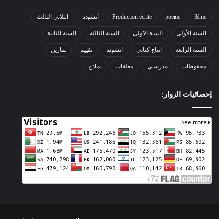
3éme
poeme
Production écrite
أنشودة
الثلاثي الثالث
السنة الأولى
السنة الاولى
السنة الثالثة
السنة الثانية
السنة الرابعة
انتاج كتابي
انشودة
تقييم
تمارين
محفوظات
مدرستي
معلقات
نماذج
إحصائيات الزوار: