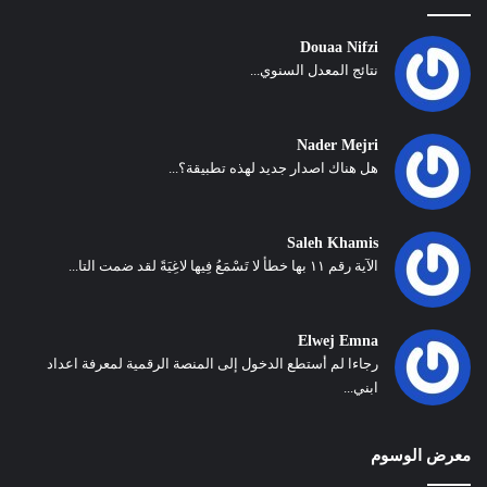
Douaa Nifzi
نتائج المعدل السنوي...
Nader Mejri
هل هناك اصدار جديد لهذه تطبيقة؟...
Saleh Khamis
الآية رقم ١١ بها خطأ لا تَسْمَعُ فِيها لاغِيَةً لقد ضمت التا...
Elwej Emna
رجاءا لم أستطع الدخول إلى المنصة الرقمية لمعرفة اعداد
ابني...
معرض الوسوم