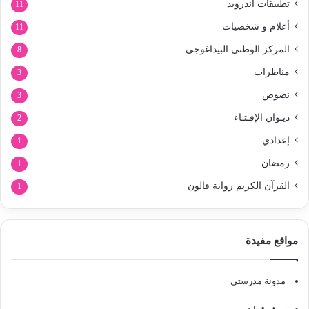
تطبيقات أندرويد
11
أعلام و شخصيات
11
المركز الوطني البيداغوجي
8
مناظرات
3
نصوص
3
ديـوان الإفـتـاء
2
إعدادي
1
رمضان
1
القرآن الكريم رواية قالون
1
مواقع مفيدة
مدونة مدرستي