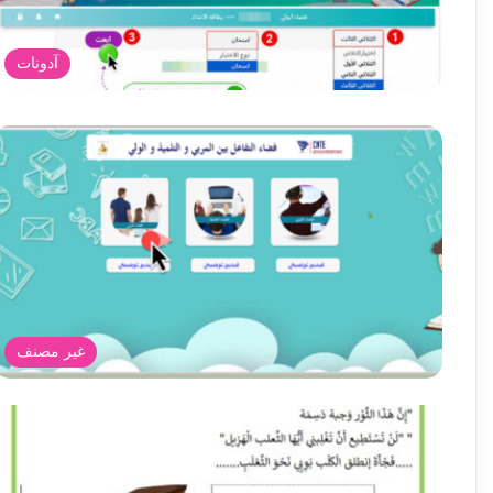
آدونات
غير مصنف