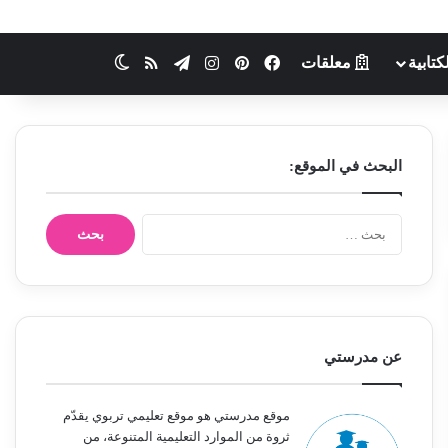
كتابية
معلقات
فيسبوك
بينتيريست
انستقرام
تيلقرام
ملخص الموقع RSS
الوضع المظلم
البحث في الموقع:
ا
ل
ب
ح
ث
ع
ن
عن مدرستي
:
موقع مدرستي هو موقع تعليمي تربوي يقدّم
ثروة من الموارد التعليمية المتنوعة، من