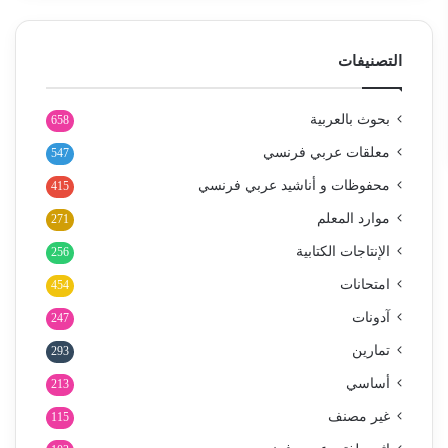
التصنيفات
بحوث بالعربية
658
معلقات عربي فرنسي
547
محفوظات و أناشيد عربي فرنسي
415
موارد المعلم
271
الإنتاجات الكتابية
256
امتحانات
454
آدونات
247
تمارين
293
أساسي
213
غير مصنف
115