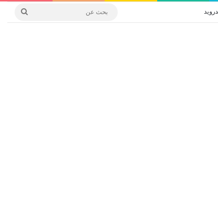
درويد
بحث
عن