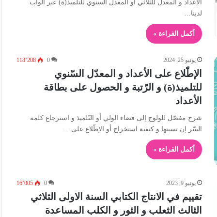
الأعداد و المعدل للثلاثي أو المعدل السنوي للتلميذ(ة) عبر الواب
لدينا…
أكمل القراءة »
يونيو 25, 2024
0
118٬208
الإطّلاع على الأعداد و المعدّل السّنوي
للتلميذ(ة) و الرّتبة و الحصول على بطاقة
الأعداد
شرح مفصّل للولوج إلى فضاء الولي أو التّلميذ و استرجاع كلمة
السّر إن نسيتها و كيفية استخراج أو الإطّلاع على…
أكمل القراءة »
يونيو 9, 2023
0
16٬005
تقييم في الانتاج الكتابي السنة الاولى الثلاثي
الثالث الثعلب و الثور و الكلب المساعدة