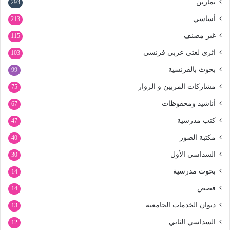
تمارين
293
أساسي
213
غير مصنف
115
اثري لغتي عربي فرنسي
103
بحوث بالفرنسية
99
مشاركات المربين و الزوار
75
أناشيد ومحفوظات
67
كتب مدرسية
47
مكتبة الصور
40
السداسي الأول
30
بحوث مدرسية
14
قصص
14
ديوان الخدمات الجامعية
13
السداسي الثاني
12