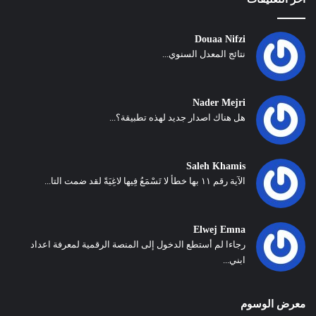
Douaa Nifzi
نتائج المعدل السنوي...
Nader Mejri
هل هناك اصدار جديد لهذه تطبيقة؟...
Saleh Khamis
الآية رقم ١١ بها خطأ لا تَسْمَعُ فِيها لاغِيَةً لقد ضمت التا...
Elwej Emna
رجاءا لم أستطع الدخول إلى المنصة الرقمية لمعرفة اعداد
ابني...
معرض الوسوم