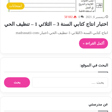
امتحانات
ديسمبر 6, 2021
0
58٬692
اختبار انتاج كتابي السنة 3 – الثلاثي 1 – تنظيف الحي
انتاج-كتابي-السنة-3الثلاثي-1-تنظيف-الحي-اختبار-madrassatii-com
أكمل القراءة »
البحث في الموقع:
ا
ل
ب
ح
ث
عن مدرستي
ع
ن