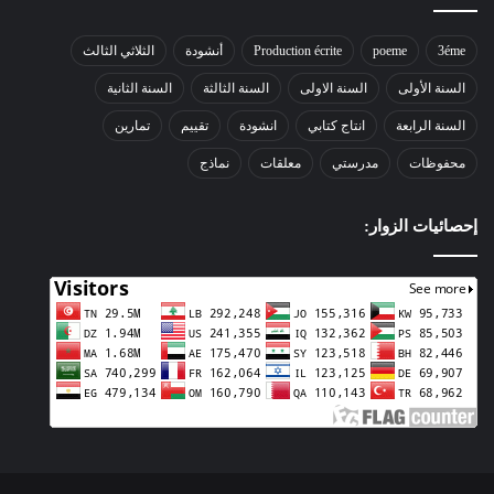
3éme
poeme
Production écrite
أنشودة
الثلاثي الثالث
السنة الأولى
السنة الاولى
السنة الثالثة
السنة الثانية
السنة الرابعة
انتاج كتابي
انشودة
تقييم
تمارين
محفوظات
مدرستي
معلقات
نماذج
إحصائيات الزوار: