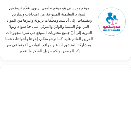
:
موقع مدرستي هو موقع تعليمي تربوي يقدّم ثروة من
الموارد التعليمية المتنوعة، من امتحانات وتمارين
وتقييمات، إلى أناشيد ومعلّقات تربوية وغيرها من المواد
التي تهمّ التلميذ والوليّ والمربّي على حدّ سواء. ونودّ
التنويه إلى أنّ جميع محتويات الموقع هي ثمرة مجهودات
الفريق القائم عليه. كما نرجو منكم، إخوتنا وأخواتنا، دعمنا
بمشاركة المنشورات عبر مواقع التواصل الاجتماعي مع
ذكر المصدر، ولكم جزيل الشكر والتقدير.