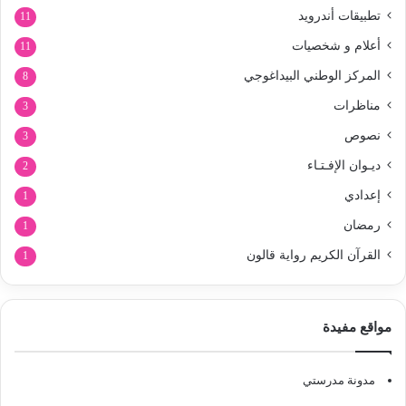
تطبيقات أندرويد
11
أعلام و شخصيات
11
المركز الوطني البيداغوجي
8
مناظرات
3
نصوص
3
ديـوان الإفـتـاء
2
إعدادي
1
رمضان
1
القرآن الكريم رواية قالون
1
مواقع مفيدة
مدونة مدرستي