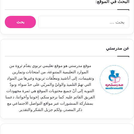
البحث في الموقع:
ا
ل
ب
ح
ث
عن مدرستي
ع
ن
:
موقع مدرستي هو موقع تعليمي تربوي يقدّم ثروة من
الموارد التعليمية المتنوعة، من امتحانات وتمارين
وتقييمات، إلى أناشيد ومعلّقات تربوية وغيرها من المواد
التي تهمّ التلميذ والوليّ والمربّي على حدّ سواء. ونودّ
التنويه إلى أنّ جميع محتويات الموقع هي ثمرة مجهودات
الفريق القائم عليه. كما نرجو منكم، إخوتنا وأخواتنا، دعمنا
بمشاركة المنشورات عبر مواقع التواصل الاجتماعي مع
ذكر المصدر، ولكم جزيل الشكر والتقدير.