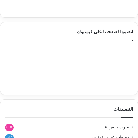
انضموا لصفحتنا على فيسبوك
التصنيفات
بحوث بالعربية
658
معلقات عربي فرنسي
547