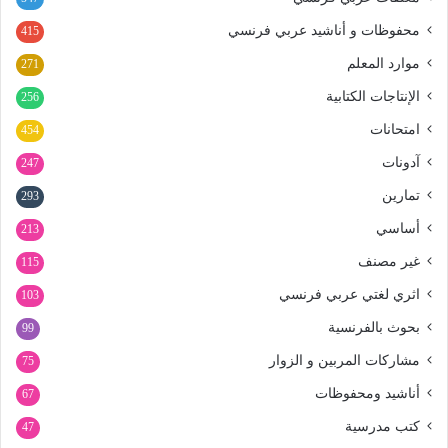
محفوظات و أناشيد عربي فرنسي
415
موارد المعلم
271
الإنتاجات الكتابية
256
امتحانات
454
آدونات
247
تمارين
293
أساسي
213
غير مصنف
115
اثري لغتي عربي فرنسي
103
بحوث بالفرنسية
99
مشاركات المربين و الزوار
75
أناشيد ومحفوظات
67
كتب مدرسية
47