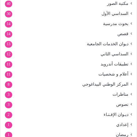
مكتبة الصور
40
السداسي الأول
30
بحوث مدرسية
14
قصص
14
ديوان الخدمات الجامعية
13
السداسي الثاني
12
تطبيقات أندرويد
11
أعلام و شخصيات
11
المركز الوطني البيداغوجي
8
مناظرات
3
نصوص
3
ديـوان الإفـتـاء
2
إعدادي
1
رمضان
1