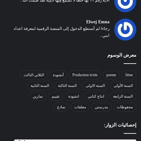
الآية رقم ١١ بها خطأ لا تَسْمَعُ فِيها لاغِيَةً لقد ضمت التا...
Elwej Emna
رجاءا لم أستطع الدخول إلى المنصة الرقمية لمعرفة اعداد
ابني...
معرض الوسوم
3éme
poeme
Production écrite
أنشودة
الثلاثي الثالث
السنة الأولى
السنة الاولى
السنة الثالثة
السنة الثانية
السنة الرابعة
انتاج كتابي
انشودة
تقييم
تمارين
محفوظات
مدرستي
معلقات
نماذج
إحصائيات الزوار: