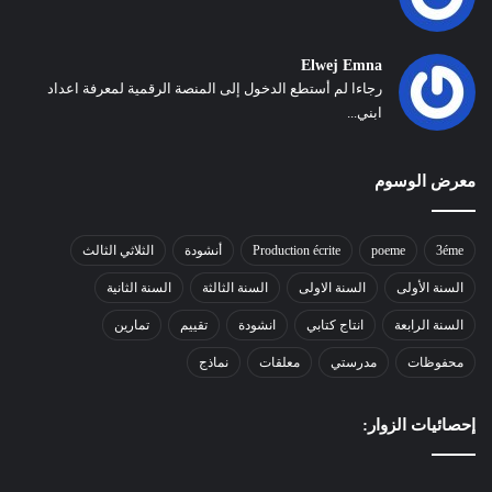
Elwej Emna
رجاءا لم أستطع الدخول إلى المنصة الرقمية لمعرفة اعداد
ابني...
معرض الوسوم
3éme
poeme
Production écrite
أنشودة
الثلاثي الثالث
السنة الأولى
السنة الاولى
السنة الثالثة
السنة الثانية
السنة الرابعة
انتاج كتابي
انشودة
تقييم
تمارين
محفوظات
مدرستي
معلقات
نماذج
إحصائيات الزوار: