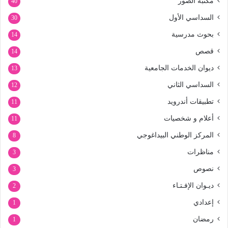
مكتبة الصور
40
السداسي الأول
30
بحوث مدرسية
14
قصص
14
ديوان الخدمات الجامعية
13
السداسي الثاني
12
تطبيقات أندرويد
11
أعلام و شخصيات
11
المركز الوطني البيداغوجي
8
مناظرات
3
نصوص
3
ديـوان الإفـتـاء
2
إعدادي
1
رمضان
1