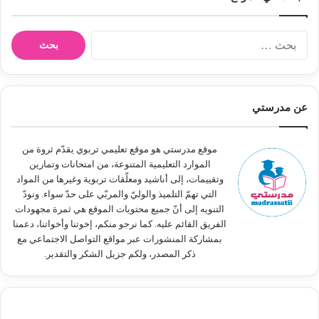
ا
ل
ب
ح
ث
عن مدرستي
ع
ن
:
موقع مدرستي هو موقع تعليمي تربوي يقدّم ثروة من
الموارد التعليمية المتنوعة، من امتحانات وتمارين
وتقييمات، إلى أناشيد ومعلّقات تربوية وغيرها من المواد
التي تهمّ التلميذ والوليّ والمربّي على حدّ سواء. ونودّ
التنويه إلى أنّ جميع محتويات الموقع هي ثمرة مجهودات
الفريق القائم عليه. كما نرجو منكم، إخوتنا وأخواتنا، دعمنا
بمشاركة المنشورات عبر مواقع التواصل الاجتماعي مع
ذكر المصدر، ولكم جزيل الشكر والتقدير.