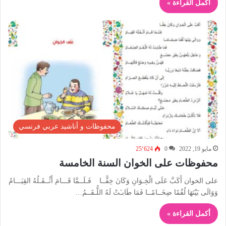
أكمل القراءة »
محفوظات و أناشيد عربي فرنسي
مايو 19, 2022
0
25٬624
محفوظات على الخوان السنة الخامسة
على الخوان أَكَبَّ عَلَى الْخِـوَانِ وَكَانَ خِفًّــا فَـلَــمَّا قَـــامَ أَثْــقَـلُهُ القِيَـــامُ
وَوَالَى بَيْنَهَا لُقُمًا ضِخَــامًــا فَمَا طَابـَتْ لَهُ اللُّـقَــمُ…
أكمل القراءة »