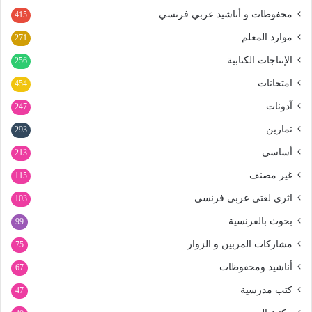
محفوظات و أناشيد عربي فرنسي
415
موارد المعلم
271
الإنتاجات الكتابية
256
امتحانات
454
آدونات
247
تمارين
293
أساسي
213
غير مصنف
115
اثري لغتي عربي فرنسي
103
بحوث بالفرنسية
99
مشاركات المربين و الزوار
75
أناشيد ومحفوظات
67
كتب مدرسية
47