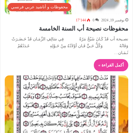
محفوظات و أناشيد عربي فرنسي
نوفمبر 19, 2024
0
17٬144
محفوظات نصيحة أب السنة الخامسة
نصـيحة أب قَدْ كَـانَ شَيْخٌ مَرّةً فِي سَالِفِ الزَّمَـان قَدْ حَـضَـرَتْ
وَفَاتُهُ وَكُلُّ حَـيٍّ فَـان أوْلاَدُهُ مِنْ حَـوْلِهِ عَـدَدُهُمْ
ثَـمَـان…
أكمل القراءة »