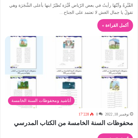
القُبَّرِةُ وآبْنُهَا رأيتُ في بعض الرّياض قُبَّرَة تُطيّرُ ابنها بأعلى الشَّجَرَة وهي
تقولُ يا جمال الغش لا تعتمد على الجناح…
أكمل القراءة »
أناشيد ومحفوظات السنة الخامسة
نوفمبر 18, 2022
0
17٬228
محفوظات السنة الخامسة من الكتاب المدرسي